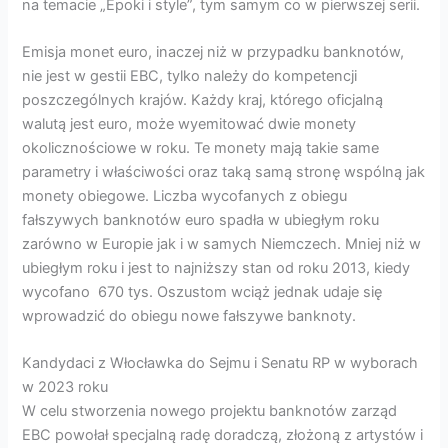
na temacie „Epoki i style”, tym samym co w pierwszej serii.
Emisja monet euro, inaczej niż w przypadku banknotów,
nie jest w gestii EBC, tylko należy do kompetencji
poszczególnych krajów. Każdy kraj, którego oficjalną
walutą jest euro, może wyemitować dwie monety
okolicznościowe w roku. Te monety mają takie same
parametry i właściwości oraz taką samą stronę wspólną jak
monety obiegowe. Liczba wycofanych z obiegu
fałszywych banknotów euro spadła w ubiegłym roku
zarówno w Europie jak i w samych Niemczech. Mniej niż w
ubiegłym roku i jest to najniższy stan od roku 2013, kiedy
wycofano 670 tys. Oszustom wciąż jednak udaje się
wprowadzić do obiegu nowe fałszywe banknoty.
Kandydaci z Włocławka do Sejmu i Senatu RP w wyborach
w 2023 roku
W celu stworzenia nowego projektu banknotów zarząd
EBC powołał specjalną radę doradczą, złożoną z artystów i