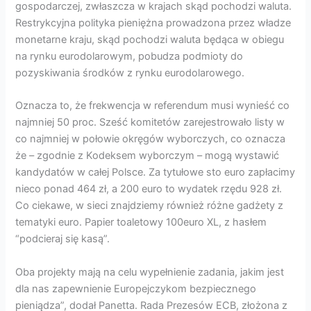
gospodarczej, zwłaszcza w krajach skąd pochodzi waluta.
Restrykcyjna polityka pieniężna prowadzona przez władze
monetarne kraju, skąd pochodzi waluta będąca w obiegu
na rynku eurodolarowym, pobudza podmioty do
pozyskiwania środków z rynku eurodolarowego.
Oznacza to, że frekwencja w referendum musi wynieść co
najmniej 50 proc. Sześć komitetów zarejestrowało listy w
co najmniej w połowie okręgów wyborczych, co oznacza
że – zgodnie z Kodeksem wyborczym – mogą wystawić
kandydatów w całej Polsce. Za tytułowe sto euro zapłacimy
nieco ponad 464 zł, a 200 euro to wydatek rzędu 928 zł.
Co ciekawe, w sieci znajdziemy również różne gadżety z
tematyki euro. Papier toaletowy 100euro XL, z hasłem
“podcieraj się kasą”.
Oba projekty mają na celu wypełnienie zadania, jakim jest
dla nas zapewnienie Europejczykom bezpiecznego
pieniądza”, dodał Panetta. Rada Prezesów ECB, złożona z