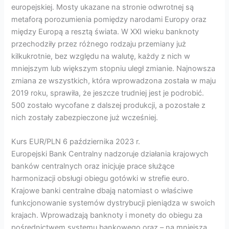
europejskiej. Mosty ukazane na stronie odwrotnej są
metaforą porozumienia pomiędzy narodami Europy oraz
między Europą a resztą świata. W XXI wieku banknoty
przechodziły przez różnego rodzaju przemiany już
kilkukrotnie, bez względu na walutę, każdy z nich w
mniejszym lub większym stopniu uległ zmianie. Najnowsza
zmiana ze wszystkich, która wprowadzona została w maju
2019 roku, sprawiła, że jeszcze trudniej jest je podrobić.
500 zostało wycofane z dalszej produkcji, a pozostałe z
nich zostały zabezpieczone już wcześniej.
Kurs EUR/PLN 6 października 2023 r.
Europejski Bank Centralny nadzoruje działania krajowych
banków centralnych oraz inicjuje prace służące
harmonizacji obsługi obiegu gotówki w strefie euro.
Krajowe banki centralne dbają natomiast o właściwe
funkcjonowanie systemów dystrybucji pieniądza w swoich
krajach. Wprowadzają banknoty i monety do obiegu za
pośrednictwem systemu bankowego oraz – na mniejszą