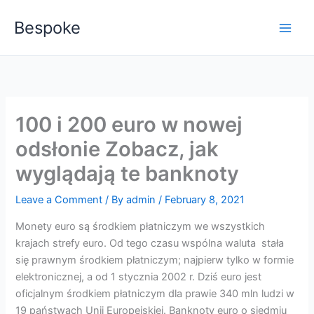
Skip
Bespoke
to
content
100 i 200 euro w nowej
odsłonie Zobacz, jak
wyglądają te banknoty
Leave a Comment
/ By
admin
/
February 8, 2021
Monety euro są środkiem płatniczym we wszystkich
krajach strefy euro. Od tego czasu wspólna waluta stała
się prawnym środkiem płatniczym; najpierw tylko w formie
elektronicznej, a od 1 stycznia 2002 r. Dziś euro jest
oficjalnym środkiem płatniczym dla prawie 340 mln ludzi w
19 państwach Unii Europejskiej. Banknoty euro o siedmiu