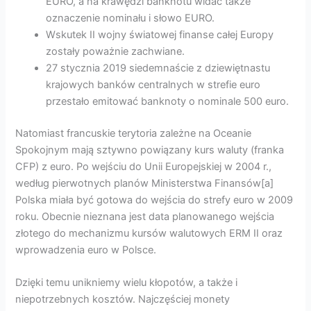
EURO, a na krawędzi banknotu widać także
oznaczenie nominału i słowo EURO.
Wskutek II wojny światowej finanse całej Europy
zostały poważnie zachwiane.
27 stycznia 2019 siedemnaście z dziewiętnastu
krajowych banków centralnych w strefie euro
przestało emitować banknoty o nominale 500 euro.
Natomiast francuskie terytoria zależne na Oceanie
Spokojnym mają sztywno powiązany kurs waluty (franka
CFP) z euro. Po wejściu do Unii Europejskiej w 2004 r.,
według pierwotnych planów Ministerstwa Finansów[a]
Polska miała być gotowa do wejścia do strefy euro w 2009
roku. Obecnie nieznana jest data planowanego wejścia
złotego do mechanizmu kursów walutowych ERM II oraz
wprowadzenia euro w Polsce.
Dzięki temu unikniemy wielu kłopotów, a także i
niepotrzebnych kosztów. Najczęściej monety