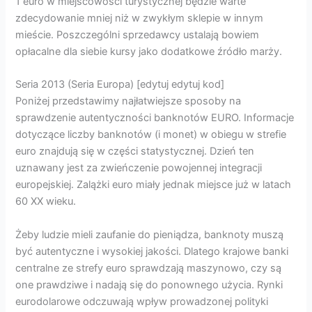
1 euro w miejscowości turystycznej będzie warte
zdecydowanie mniej niż w zwykłym sklepie w innym
mieście. Poszczególni sprzedawcy ustalają bowiem
opłacalne dla siebie kursy jako dodatkowe źródło marży.
Seria 2013 (Seria Europa) [edytuj edytuj kod]
Poniżej przedstawimy najłatwiejsze sposoby na
sprawdzenie autentyczności banknotów EURO. Informacje
dotyczące liczby banknotów (i monet) w obiegu w strefie
euro znajdują się w części statystycznej. Dzień ten
uznawany jest za zwieńczenie powojennej integracji
europejskiej. Zalążki euro miały jednak miejsce już w latach
60 XX wieku.
Żeby ludzie mieli zaufanie do pieniądza, banknoty muszą
być autentyczne i wysokiej jakości. Dlatego krajowe banki
centralne ze strefy euro sprawdzają maszynowo, czy są
one prawdziwe i nadają się do ponownego użycia. Rynki
eurodolarowe odczuwają wpływ prowadzonej polityki