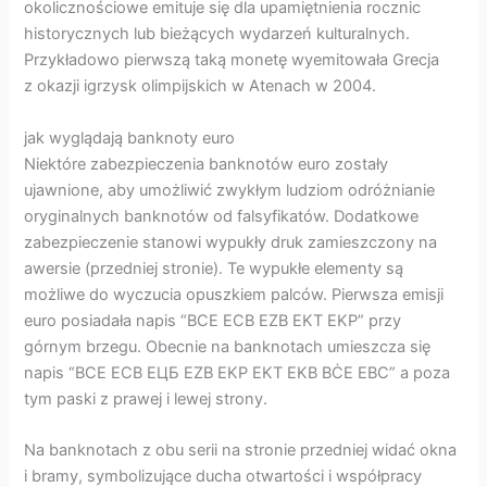
okolicznościowe emituje się dla upamiętnienia rocznic
historycznych lub bieżących wydarzeń kulturalnych.
Przykładowo pierwszą taką monetę wyemitowała Grecja
z okazji igrzysk olimpijskich w Atenach w 2004.
jak wyglądają banknoty euro
Niektóre zabezpieczenia banknotów euro zostały
ujawnione, aby umożliwić zwykłym ludziom odróżnianie
oryginalnych banknotów od falsyfikatów. Dodatkowe
zabezpieczenie stanowi wypukły druk zamieszczony na
awersie (przedniej stronie). Te wypukłe elementy są
możliwe do wyczucia opuszkiem palców. Pierwsza emisji
euro posiadała napis “BCE ECB EZB EKT EKP” przy
górnym brzegu. Obecnie na banknotach umieszcza się
napis “BCE ECB EЦБ EZB EKP EKT EKB BĊE EBC” a poza
tym paski z prawej i lewej strony.
Na banknotach z obu serii na stronie przedniej widać okna
i bramy, symbolizujące ducha otwartości i współpracy