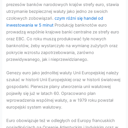
prezesów banków narodowych krajów strefy euro, stawia
utrzymanie bezpiecznej waluty jako jedno ze swoich
czołowych zobowiązań.
czym różni się handel od
inwestowania w 5 minut
Produkcję banknotów euro
prowadzą wspólnie krajowe banki centralne ze strefy euro
oraz EBC. Co roku muszą produkować tyle nowych
banknotów, żeby wystarczyło na wymianę zużytych oraz
pokrycie wzrostu zapotrzebowania, zarówno
przewidywanego, jak i nieprzewidzianego.
Genezy euro jako jednolitej waluty Unii Europejskiej należy
szukać w historii Unii Europejskiej oraz w historii światowej
gospodarki. Pierwsze plany utworzenia unii walutowej
pojawiły się już w latach 60. Opracowano plan
wprowadzenia wspólnej waluty, a w 1979 roku powstał
europejski system walutowy.
Euro obowiązuje też w odległych od Europy francuskich
posiadłościach na Oceanie Atlantyckim i Indyjskim oraz w