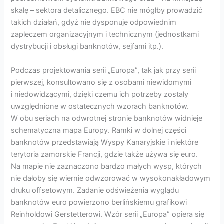
skalę – sektora detalicznego. EBC nie mógłby prowadzić
takich działań, gdyż nie dysponuje odpowiednim
zapleczem organizacyjnym i technicznym (jednostkami
dystrybucji i obsługi banknotów, sejfami itp.).
Podczas projektowania serii „Europa”, tak jak przy serii
pierwszej, konsultowano się z osobami niewidomymi
i niedowidzącymi, dzięki czemu ich potrzeby zostały
uwzględnione w ostatecznych wzorach banknotów.
W obu seriach na odwrotnej stronie banknotów widnieje
schematyczna mapa Europy. Ramki w dolnej części
banknotów przedstawiają Wyspy Kanaryjskie i niektóre
terytoria zamorskie Francji, gdzie także używa się euro.
Na mapie nie zaznaczono bardzo małych wysp, których
nie dałoby się wiernie odwzorować w wysokonakładowym
druku offsetowym. Zadanie odświeżenia wyglądu
banknotów euro powierzono berlińskiemu grafikowi
Reinholdowi Gerstetterowi. Wzór serii „Europa” opiera się