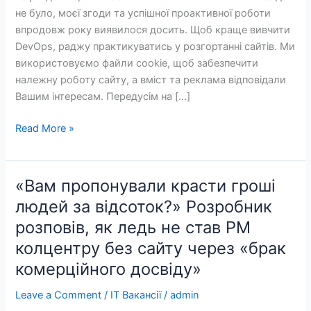
не було, моєї згоди та успішної проактивної роботи
впродовж року виявилося досить. Щоб краще вивчити
DevOps, раджу практикуватись у розгортанні сайтів. Ми
використовуємо файли cookie, щоб забезпечити
належну роботу сайту, а вміст та реклама відповідали
Вашим інтересам. Передусім на […]
Read More »
«Вам пропонували красти гроші
«Вам
пропонували
людей за відсоток?» Розробник
красти
розповів, як ледь не став PM
гроші
колцентру без сайту через «брак
людей
комерційного досвіду»
за
відсоток?»
Leave a Comment
/
IT Вакансії
/
admin
Розробник