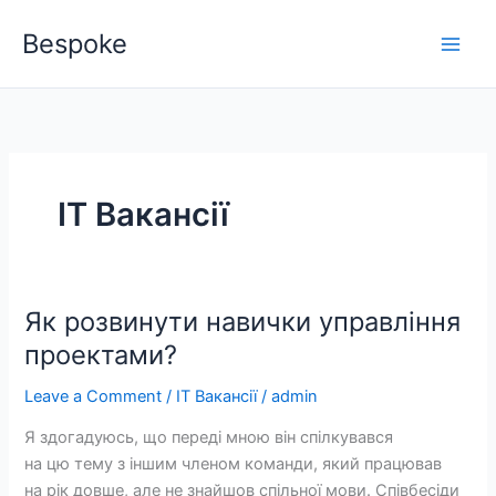
Skip
Bespoke
to
content
IT Вакансії
Як розвинути навички управління
Як
розвинути
проектами?
навички
Leave a Comment
/
IT Вакансії
/
admin
управління
проектами?
Я здогадуюсь, що переді мною він спілкувався
на цю тему з іншим членом команди, який працював
на рік довше, але не знайшов спільної мови. Співбесіди