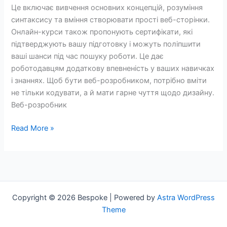
розповів,
Це включає вивчення основних концепцій, розуміння
як
синтаксису та вміння створювати прості веб-сторінки.
ледь
Онлайн-курси також пропонують сертифікати, які
не
підтверджують вашу підготовку і можуть поліпшити
став
ваші шанси під час пошуку роботи. Це дає
PM
роботодавцям додаткову впевненість у ваших навичках
колцентру
і знаннях. Щоб бути веб-розробником, потрібно вміти
без
не тільки кодувати, а й мати гарне чуття щодо дизайну.
сайту
Веб-розробник
через
«брак
Read More »
комерційного
досвіду»
Copyright © 2026 Bespoke | Powered by
Astra WordPress
Theme