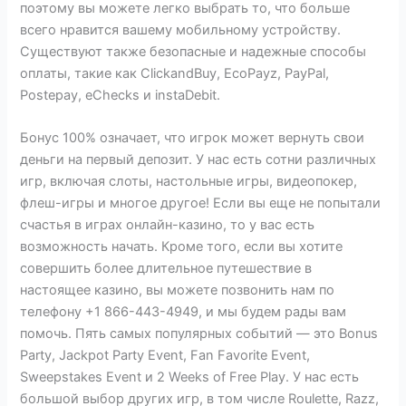
поэтому вы можете легко выбрать то, что больше
всего нравится вашему мобильному устройству.
Существуют также безопасные и надежные способы
оплаты, такие как ClickandBuy, EcoPayz, PayPal,
Postepay, eChecks и instaDebit.
Бонус 100% означает, что игрок может вернуть свои
деньги на первый депозит. У нас есть сотни различных
игр, включая слоты, настольные игры, видеопокер,
флеш-игры и многое другое! Если вы еще не попытали
счастья в играх онлайн-казино, то у вас есть
возможность начать. Кроме того, если вы хотите
совершить более длительное путешествие в
настоящее казино, вы можете позвонить нам по
телефону +1 866-443-4949, и мы будем рады вам
помочь. Пять самых популярных событий — это Bonus
Party, Jackpot Party Event, Fan Favorite Event,
Sweepstakes Event и 2 Weeks of Free Play. У нас есть
большой выбор других игр, в том числе Roulette, Razz,