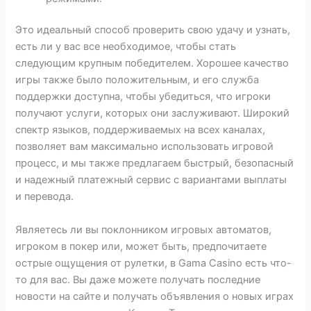
Это идеальный способ проверить свою удачу и узнать,
есть ли у вас все необходимое, чтобы стать
следующим крупным победителем. Хорошее качество
игры также было положительным, и его служба
поддержки доступна, чтобы убедиться, что игроки
получают услуги, которых они заслуживают. Широкий
спектр языков, поддерживаемых на всех каналах,
позволяет вам максимально использовать игровой
процесс, и мы также предлагаем быстрый, безопасный
и надежный платежный сервис с вариантами выплаты
и перевода.
Являетесь ли вы поклонником игровых автоматов,
игроком в покер или, может быть, предпочитаете
острые ощущения от рулетки, в Gama Casino есть что-
то для вас. Вы даже можете получать последние
новости на сайте и получать объявления о новых играх