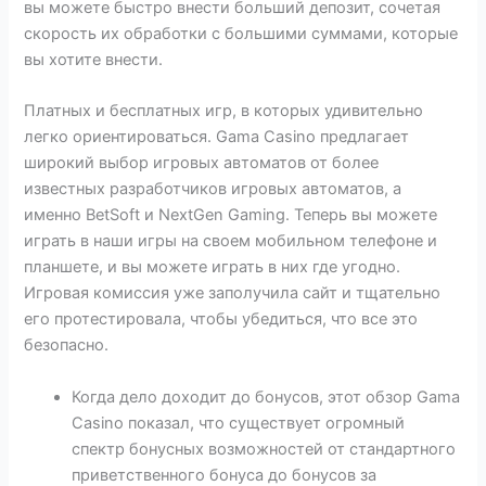
вы можете быстро внести больший депозит, сочетая
скорость их обработки с большими суммами, которые
вы хотите внести.
Платных и бесплатных игр, в которых удивительно
легко ориентироваться. Gama Casino предлагает
широкий выбор игровых автоматов от более
известных разработчиков игровых автоматов, а
именно BetSoft и NextGen Gaming. Теперь вы можете
играть в наши игры на своем мобильном телефоне и
планшете, и вы можете играть в них где угодно.
Игровая комиссия уже заполучила сайт и тщательно
его протестировала, чтобы убедиться, что все это
безопасно.
Когда дело доходит до бонусов, этот обзор Gama
Casino показал, что существует огромный
спектр бонусных возможностей от стандартного
приветственного бонуса до бонусов за