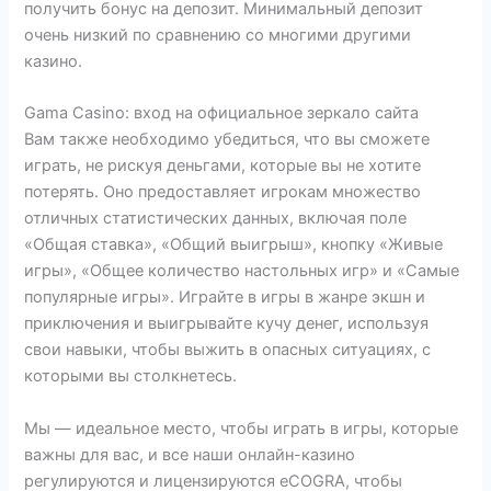
получить бонус на депозит. Минимальный депозит
очень низкий по сравнению со многими другими
казино.
Gama Casino: вход на официальное зеркало сайта
Вам также необходимо убедиться, что вы сможете
играть, не рискуя деньгами, которые вы не хотите
потерять. Оно предоставляет игрокам множество
отличных статистических данных, включая поле
«Общая ставка», «Общий выигрыш», кнопку «Живые
игры», «Общее количество настольных игр» и «Самые
популярные игры». Играйте в игры в жанре экшн и
приключения и выигрывайте кучу денег, используя
свои навыки, чтобы выжить в опасных ситуациях, с
которыми вы столкнетесь.
Мы — идеальное место, чтобы играть в игры, которые
важны для вас, и все наши онлайн-казино
регулируются и лицензируются eCOGRA, чтобы