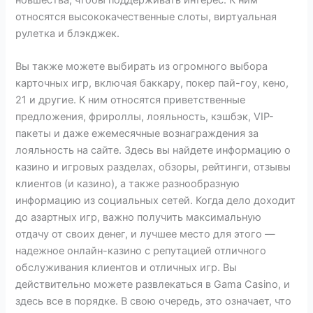
относятся высококачественные слоты, виртуальная
рулетка и блэкджек.
Вы также можете выбирать из огромного выбора
карточных игр, включая баккару, покер пай-гоу, кено,
21 и другие. К ним относятся приветственные
предложения, фрироллы, лояльность, кэшбэк, VIP-
пакеты и даже ежемесячные вознаграждения за
лояльность на сайте. Здесь вы найдете информацию о
казино и игровых разделах, обзоры, рейтинги, отзывы
клиентов (и казино), а также разнообразную
информацию из социальных сетей. Когда дело доходит
до азартных игр, важно получить максимальную
отдачу от своих денег, и лучшее место для этого —
надежное онлайн-казино с репутацией отличного
обслуживания клиентов и отличных игр. Вы
действительно можете развлекаться в Gama Casino, и
здесь все в порядке. В свою очередь, это означает, что