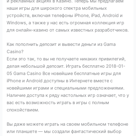
и рекламных акциях в Казино. Теперь мы предлагаем
наши игры для широкого спектра мобильных
устройств, включая телефоны iPhone, iPad, Android и
Windows, а также у нас есть огромная коллекция игр
для онлайн-казино от самых известных разработчиков.
Как пополнить депозит и вывести деньги из Gama
Casino?
Если это так, то вы не получаете никаких привилегий,
делая небольшой депозит. Играть бесплатно 2018-01-
05 Gama Casino Все новейшие бесплатные игры для
iPhone и Android доступны в Интернете вместе с
новейшими играми и специальными предложениями.
Наличие доступа к ряду настольных игр означает, что у
вас есть возможность играть в игры с полным
спокойствием.
Вы даже можете играть на своем мобильном телефоне
или планшете — мы создали фантастический выбор