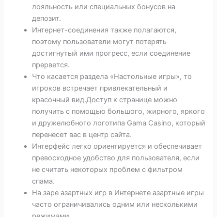
лояльность или специальных бонусов на
депозит.
Интернет-соединения также полагаются,
поэтому пользователи могут потерять
достигнутый ими прогресс, если соединение
прервется.
Что касается раздела «Настольные игры», то
игроков встречает привлекательный и
красочный вид.Доступ к странице можно
получить с помощью большого, жирного, яркого
и дружелюбного логотипа Gama Casino, который
перенесет вас в центр сайта.
Интерфейс легко ориентируется и обеспечивает
превосходное удобство для пользователя, если
не считать некоторых проблем с фильтром
спама.
На заре азартных игр в Интернете азартные игры
часто ограничивались одним или несколькими
режимами.