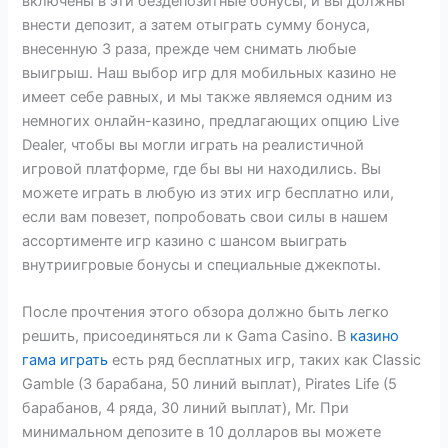
включены в эти бездепозитные бонусы, и вы должны
внести депозит, а затем отыграть сумму бонуса,
внесенную 3 раза, прежде чем снимать любые
выигрыш. Наш выбор игр для мобильных казино не
имеет себе равных, и мы также являемся одним из
немногих онлайн-казино, предлагающих опцию Live
Dealer, чтобы вы могли играть на реалистичной
игровой платформе, где бы вы ни находились. Вы
можете играть в любую из этих игр бесплатно или,
если вам повезет, попробовать свои силы в нашем
ассортименте игр казино с шансом выиграть
внутриигровые бонусы и специальные джекпоты.
После прочтения этого обзора должно быть легко
решить, присоединяться ли к Gama Casino. В
казино
гама играть
есть ряд бесплатных игр, таких как Classic
Gamble (3 барабана, 50 линий выплат), Pirates Life (5
барабанов, 4 ряда, 30 линий выплат), Mr. При
минимальном депозите в 10 долларов вы можете