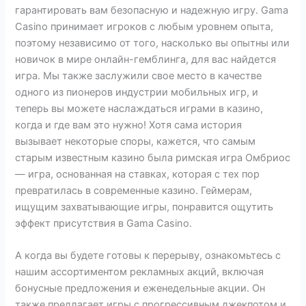
гарантировать вам безопасную и надежную игру. Gama
Casino принимает игроков с любым уровнем опыта,
поэтому независимо от того, насколько вы опытны или
новичок в мире онлайн-гемблинга, для вас найдется
игра. Мы также заслужили свое место в качестве
одного из пионеров индустрии мобильных игр, и
теперь вы можете наслаждаться играми в казино,
когда и где вам это нужно! Хотя сама история
вызывает некоторые споры, кажется, что самым
старым известным казино была римская игра Омбриос
— игра, основанная на ставках, которая с тех пор
превратилась в современные казино. Геймерам,
ищущим захватывающие игры, понравится ощутить
эффект присутствия в Gama Casino.
А когда вы будете готовы к перерыву, ознакомьтесь с
нашим ассортиментом рекламных акций, включая
бонусные предложения и еженедельные акции. Он
также предлагает игры с прогрессивным джекпотом и