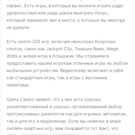
сервис. Есть игры, в которые вы можете играть ради
удовольствия или ради шанса выиграть бонус,
который перенесет вас в места, о которых вы никогда
не думали.
Есть около 200 игр, включая несколько бонусных
слотов, таких как Jackpot City, Treasure Reels, Mega
Wilds и живая игра в блэкджек. Мы стремимся
предоставить нашим игрокам отличные игры на любом
мобильном устройстве. Видеопокер включает в себя
как стандартные игры, так и игры с высокими
лимитами.
Gama Casino заявил, что у них есть хорошо
укомплектованный и хорошо организованный выбор
прогрессивных джекпотов как для игровых автоматов,
так и для игр в видеопокер. Если вы новичок в мире
онлайн-азартных игр, вам понравится тот факт, что