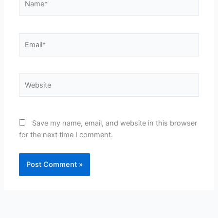
Email*
Website
Save my name, email, and website in this browser
for the next time I comment.