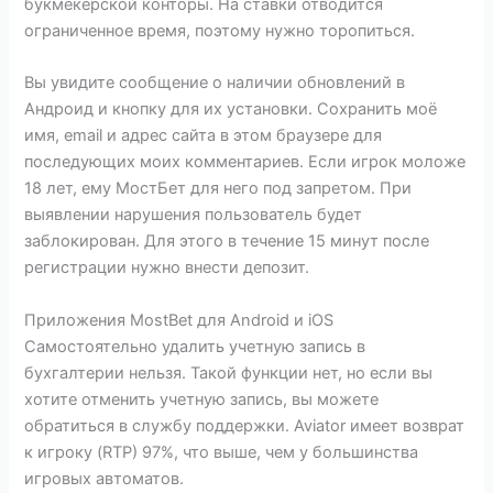
букмекерской конторы. На ставки отводится
ограниченное время, поэтому нужно торопиться.
Вы увидите сообщение о наличии обновлений в
Андроид и кнопку для их установки. Сохранить моё
имя, email и адрес сайта в этом браузере для
последующих моих комментариев. Если игрок моложе
18 лет, ему МостБет для него под запретом. При
выявлении нарушения пользователь будет
заблокирован. Для этого в течение 15 минут после
регистрации нужно внести депозит.
Приложения MostBet для Android и iOS
Самостоятельно удалить учетную запись в
бухгалтерии нельзя. Такой функции нет, но если вы
хотите отменить учетную запись, вы можете
обратиться в службу поддержки. Aviator имеет возврат
к игроку (RTP) 97%, что выше, чем у большинства
игровых автоматов.