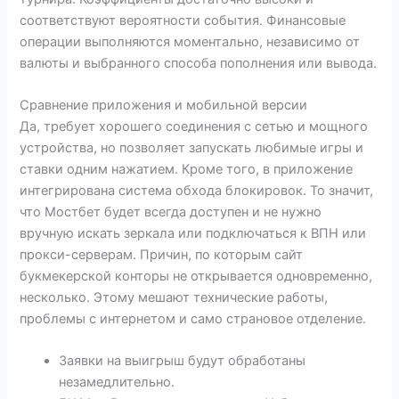
соответствуют вероятности события. Финансовые
операции выполняются моментально, независимо от
валюты и выбранного способа пополнения или вывода.
Сравнение приложения и мобильной версии
Да, требует хорошего соединения с сетью и мощного
устройства, но позволяет запускать любимые игры и
ставки одним нажатием. Кроме того, в приложение
интегрирована система обхода блокировок. То значит,
что Мостбет будет всегда доступен и не нужно
вручную искать зеркала или подключаться к ВПН или
прокси-серверам. Причин, по которым сайт
букмекерской конторы не открывается одновременно,
несколько. Этому мешают технические работы,
проблемы с интернетом и само страновое отделение.
Заявки на выигрыш будут обработаны
незамедлительно.