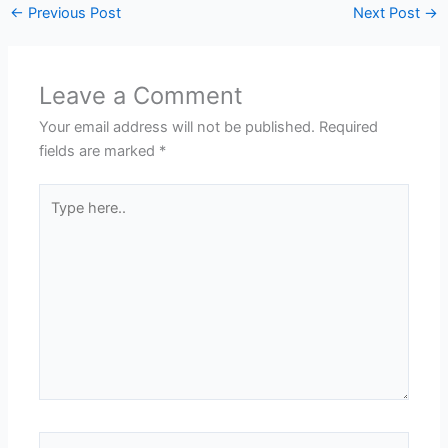
←
Previous Post
Next Post
→
Leave a Comment
Your email address will not be published.
Required
fields are marked
*
Type
here..
Name*