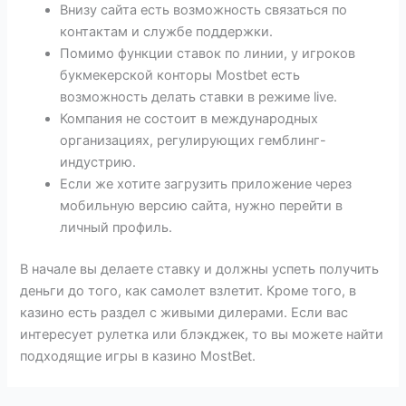
Внизу сайта есть возможность связаться по
контактам и службе поддержки.
Помимо функции ставок по линии, у игроков
букмекерской конторы Mostbet есть
возможность делать ставки в режиме live.
Компания не состоит в международных
организациях, регулирующих гемблинг-
индустрию.
Если же хотите загрузить приложение через
мобильную версию сайта, нужно перейти в
личный профиль.
В начале вы делаете ставку и должны успеть получить
деньги до того, как самолет взлетит. Кроме того, в
казино есть раздел с живыми дилерами. Если вас
интересует рулетка или блэкджек, то вы можете найти
подходящие игры в казино MostBet.