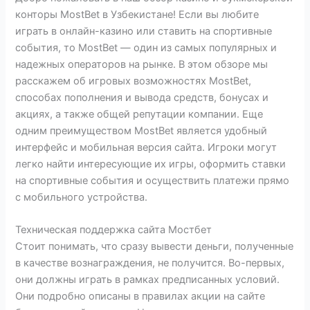
конторы MostBet в Узбекистане! Если вы любите
играть в онлайн-казино или ставить на спортивные
события, то MostBet — один из самых популярных и
надежных операторов на рынке. В этом обзоре мы
расскажем об игровых возможностях MostBet,
способах пополнения и вывода средств, бонусах и
акциях, а также общей репутации компании. Еще
одним преимуществом MostBet является удобный
интерфейс и мобильная версия сайта. Игроки могут
легко найти интересующие их игры, оформить ставки
на спортивные события и осуществить платежи прямо
с мобильного устройства.
Техническая поддержка сайта Мостбет
Стоит понимать, что сразу вывести деньги, полученные
в качестве вознаграждения, не получится. Во-первых,
они должны играть в рамках предписанных условий.
Они подробно описаны в правилах акции на сайте