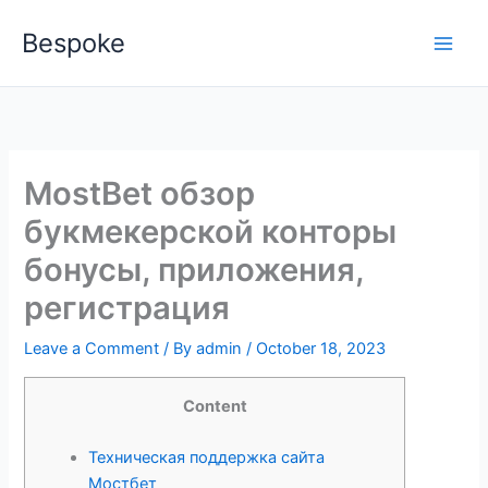
Skip
Bespoke
to
content
MostBet обзор
букмекерской конторы
бонусы, приложения,
регистрация
Leave a Comment
/ By
admin
/
October 18, 2023
Content
Техническая поддержка сайта
Мостбет