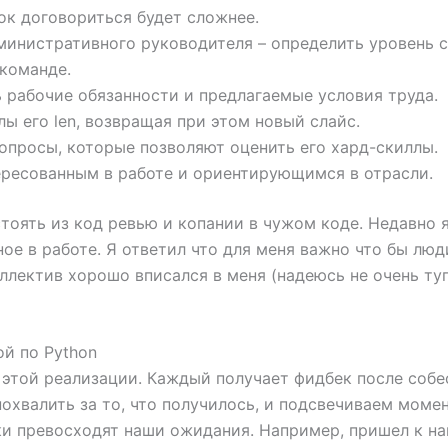
ок договориться будет сложнее.
министративного руководителя – определить уровень 
 команде.
 рабочие обязанности и предлагаемые условия труда.
ы его len, возвращая при этом новый слайс.
вопросы, которые позволяют оценить его хард-скиллы.
тересованным в работе и ориентирующимся в отрасли.
остоять из код ревью и копании в чужом коде. Недавно 
ное в работе. Я ответил что для меня важно что бы лю
оллектив хорошо вписался в меня (надеюсь не очень ту
й по Python
 этой реализации. Каждый получает фидбек после собе
похвалить за то, что получилось, и подсвечиваем моме
ки превосходят наши ожидания. Например, пришел к н