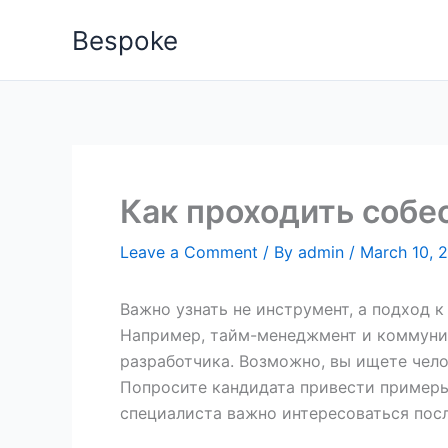
Skip
Bespoke
to
content
Как проходить собе
Leave a Comment
/ By
admin
/
March 10, 
Важно узнать не инструмент, а подход 
Например, тайм-менеджмент и коммуник
разработчика. Возможно, вы ищете чело
Попросите кандидата привести примеры,
специалиста важно интересоваться пос