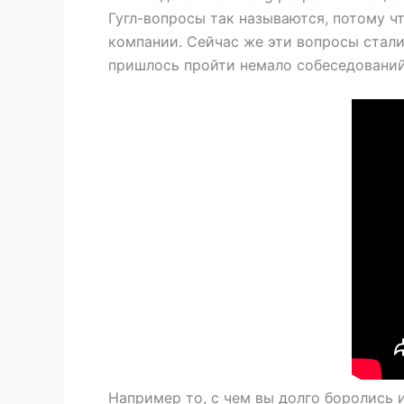
Гугл-вопросы так называются, потому ч
компании. Сейчас же эти вопросы стали
пришлось пройти немало собеседований
Например то, с чем вы долго боролись 