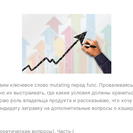
вим ключевое слово mutating перед func. Проваливаяс
о их выстраивать, где какие условия должны храниться
раю роль владельца продукта и рассказываю, что хочу 
андидату затравку на дополнительные вопросы о кэшир
оретические вопросы), Часть I