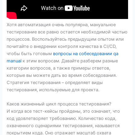
Хотя автоматизация очень популярна, мануальное
тестирование все равно остается необходимой частью
процессов. Воспользуйтесь предыдущим опытом или
почитайте о внедрении контроля качества в CI/CD,
чтобы быть готовым
вопросы на собеседовании qa
manual
к этим вопросам. Давайте разберем разные
категории вопросов, а также примеры ответов,
которые вы можете дать во время собеседования.
Стратегия тестирования – определяет виды
тестирования, используемые для проекта.
Каков жизненный цикл процесса тестирования?
И когда все тест-кейсы пройдены, это означает, что
код удовлетворяет требованию. Количество кода,
охваченного сценариями тестирования, называется
покрытием кода. Оно отражает масштаб охвата