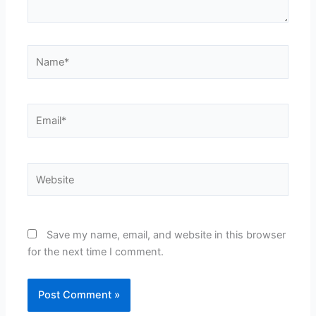
Name*
Email*
Website
Save my name, email, and website in this browser
for the next time I comment.