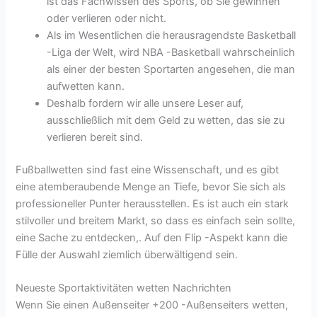
ist das Fachwissen des Sports, ob Sie gewinnen
oder verlieren oder nicht.
Als im Wesentlichen die herausragendste Basketball
-Liga der Welt, wird NBA -Basketball wahrscheinlich
als einer der besten Sportarten angesehen, die man
aufwetten kann.
Deshalb fordern wir alle unsere Leser auf,
ausschließlich mit dem Geld zu wetten, das sie zu
verlieren bereit sind.
Fußballwetten sind fast eine Wissenschaft, und es gibt
eine atemberaubende Menge an Tiefe, bevor Sie sich als
professioneller Punter herausstellen. Es ist auch ein stark
stilvoller und breitem Markt, so dass es einfach sein sollte,
eine Sache zu entdecken,. Auf den Flip -Aspekt kann die
Fülle der Auswahl ziemlich überwältigend sein.
Neueste Sportaktivitäten wetten Nachrichten
Wenn Sie einen Außenseiter +200 -Außenseiters wetten,