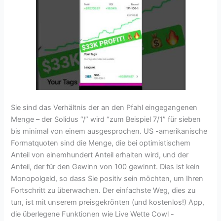
Sie sind das Verhältnis der an den Pfahl eingegangenen
Menge – der Solidus “/” wird “zum Beispiel 7/1” für sieben
bis minimal von einem ausgesprochen. US -amerikanische
Formatquoten sind die Menge, die bei optimistischem
Anteil von einemhundert Anteil erhalten wird, und der
Anteil, der für den Gewinn von 100 gewinnt. Dies ist kein
Monopolgeld, so dass Sie positiv sein möchten, um Ihren
Fortschritt zu überwachen. Der einfachste Weg, dies zu
tun, ist mit unserem preisgekrönten (und kostenlos!) App,
die überlegene Funktionen wie Live Wette Cowl -