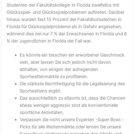
Studenten der Fakultätskollegin in Florida zweifellos mit
Glücksspiel- und Glücksspielproblemen auftreten. Darüber
hinaus wurden fast 15 Prozent der Fakultätsstudenten in
Florida für Glücksspielprobleme als in Gefahr angesehen,
während dies bei nur 7 % der Erwachsenen in Florida und 8
% der Jugendlichen in Florida der Fall war.
Es könnte ein bisschen ein erworbener Geschmack
sein, aber lassen Sie sich jedoch nicht davon
abhalten, von einigen der aufregenden
Sportwettenmärkte zu profitieren.
Die stärkste Rechtfertigung für die Legalisierung des
Sportwettens ergibt.
Das ausschließlich zu eSports ist, dass die Chancen
etwas weniger aggressiv sind als konventionelle
sportliche Aktivitäten.
Verpassen Sie nicht unsere Experten -Super Bowl -
Picks für alle Wettenmärkte oder lernen Sie unsere