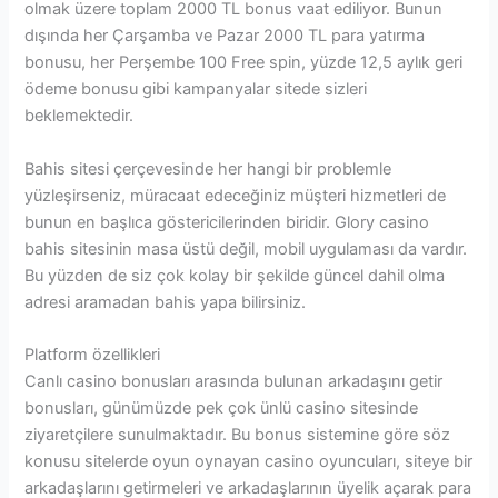
olmak üzere toplam 2000 TL bonus vaat ediliyor. Bunun
dışında her Çarşamba ve Pazar 2000 TL para yatırma
bonusu, her Perşembe 100 Free spin, yüzde 12,5 aylık geri
ödeme bonusu gibi kampanyalar sitede sizleri
beklemektedir.
Bahis sitesi çerçevesinde her hangi bir problemle
yüzleşirseniz, müracaat edeceğiniz müşteri hizmetleri de
bunun en başlıca göstericilerinden biridir. Glory casino
bahis sitesinin masa üstü değil, mobil uygulaması da vardır.
Bu yüzden de siz çok kolay bir şekilde güncel dahil olma
adresi aramadan bahis yapa bilirsiniz.
Platform özellikleri
Canlı casino bonusları arasında bulunan arkadaşını getir
bonusları, günümüzde pek çok ünlü casino sitesinde
ziyaretçilere sunulmaktadır. Bu bonus sistemine göre söz
konusu sitelerde oyun oynayan casino oyuncuları, siteye bir
arkadaşlarını getirmeleri ve arkadaşlarının üyelik açarak para