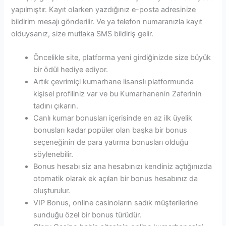
yapılmıştır. Kayıt olarken yazdığınız e-posta adresinize
bildirim mesajı gönderilir. Ve ya telefon numaranızla kayıt
olduysanız, size mutlaka SMS bildiriş gelir.
Öncelikle site, platforma yeni girdiğinizde size büyük
bir ödül hediye ediyor.
Artık çevrimiçi kumarhane lisanslı platformunda
kişisel profiliniz var ve bu Kumarhanenin Zaferinin
tadını çıkarın.
Canlı kumar bonusları içerisinde en az ilk üyelik
bonusları kadar popüler olan başka bir bonus
seçeneğinin de para yatırma bonusları olduğu
söylenebilir.
Bonus hesabı siz ana hesabınızı kendiniz açtığınızda
otomatik olarak ek açılan bir bonus hesabınız da
oluşturulur.
VIP Bonus, online casinoların sadık müşterilerine
sunduğu özel bir bonus türüdür.