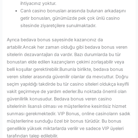
ihtiyacınız yoktur.
Canlı casino bonusları arasında bulunan arkadaşını
getir bonusları, günümüzde pek çok ünlü casino
sitesinde ziyaretçilere sunulmaktadır.
Ayrıca bedava bonus sayesinde kazancınız da
artabilir.Ancak her zaman olduğu gibi bedava bonus veren
sitelerin dezavantajları da vardır. Bazı durumlarda bu tür
bonustan elde edilen kazançların çekimi zorlaşabilir veya
belli koşullar gerektirebilir.Bununla birlikte, bedava bonus
veren siteler arasında güvenilir olanlar da mevcuttur. Doğru
seçim yapıldığı takdirde bu tür casino siteleri oldukça keyifli
vakit geçirmeye de yardım ederler.Bu noktada önemli olan
güvenilirlik konusudur. Bedava bonus veren casino
sitelerinin lisanslı olması ve müşterilerine kesintisiz hizmet
sunması gerekmektedir. VIP Bonus, online casinoların sadık
müşterilerine sunduğu özel bir bonus türüdür. Bu bonus
genellikle yüksek miktarlarda verilir ve sadece VIP üyeleri
tarafından talep edilebilir.