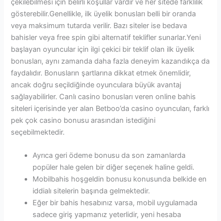
çekilebilmesi için belirli koşullar vardır ve her sitede farklılık
gösterebilir.Genellikle, ilk üyelik bonusları belli bir oranda
veya maksimum tutarda verilir. Bazı siteler ise bedava
bahisler veya free spin gibi alternatif teklifler sunarlar.Yeni
başlayan oyuncular için ilgi çekici bir teklif olan ilk üyelik
bonusları, aynı zamanda daha fazla deneyim kazandıkça da
faydalıdır. Bonusların şartlarına dikkat etmek önemlidir,
ancak doğru seçildiğinde oyunculara büyük avantaj
sağlayabilirler. Canlı casino bonusları veren online bahis
siteleri içerisinde yer alan Betboo’da casino oyuncuları, farklı
pek çok casino bonusu arasından istediğini
seçebilmektedir.
Ayrıca geri ödeme bonusu da son zamanlarda
popüler hale gelen bir diğer seçenek haline geldi.
Mobilbahis hoşgeldin bonusu konusunda belkide en
iddialı sitelerin başında gelmektedir.
Eğer bir bahis hesabınız varsa, mobil uygulamada
sadece giriş yapmanız yeterlidir, yeni hesaba