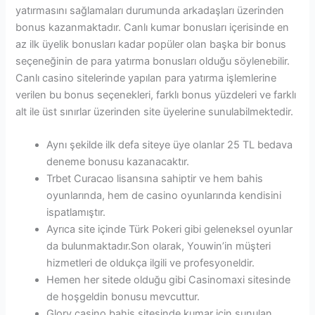
yatırmasını sağlamaları durumunda arkadaşları üzerinden
bonus kazanmaktadır. Canlı kumar bonusları içerisinde en
az ilk üyelik bonusları kadar popüler olan başka bir bonus
seçeneğinin de para yatırma bonusları olduğu söylenebilir.
Canlı casino sitelerinde yapılan para yatırma işlemlerine
verilen bu bonus seçenekleri, farklı bonus yüzdeleri ve farklı
alt ile üst sınırlar üzerinden site üyelerine sunulabilmektedir.
Aynı şekilde ilk defa siteye üye olanlar 25 TL bedava
deneme bonusu kazanacaktır.
Trbet Curacao lisansına sahiptir ve hem bahis
oyunlarında, hem de casino oyunlarında kendisini
ispatlamıştır.
Ayrıca site içinde Türk Pokeri gibi geleneksel oyunlar
da bulunmaktadır.Son olarak, Youwin’in müşteri
hizmetleri de oldukça ilgili ve profesyoneldir.
Hemen her sitede olduğu gibi Casinomaxi sitesinde
de hoşgeldin bonusu mevcuttur.
Glory casino bahis sitesinde kumar için sunulan