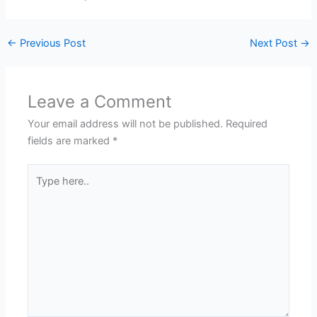
←
Previous Post
Next Post
→
Leave a Comment
Your email address will not be published.
Required
fields are marked
*
Type
here..