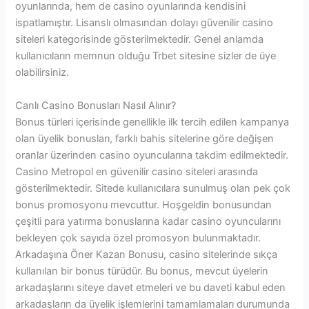
oyunlarında, hem de casino oyunlarında kendisini
ispatlamıştır. Lisanslı olmasından dolayı güvenilir casino
siteleri kategorisinde gösterilmektedir. Genel anlamda
kullanıcıların memnun olduğu Trbet sitesine sizler de üye
olabilirsiniz.
Canlı Casino Bonusları Nasıl Alınır?
Bonus türleri içerisinde genellikle ilk tercih edilen kampanya
olan üyelik bonusları, farklı bahis sitelerine göre değişen
oranlar üzerinden casino oyuncularına takdim edilmektedir.
Casino Metropol en güvenilir casino siteleri arasında
gösterilmektedir. Sitede kullanıcılara sunulmuş olan pek çok
bonus promosyonu mevcuttur. Hoşgeldin bonusundan
çeşitli para yatırma bonuslarına kadar casino oyuncularını
bekleyen çok sayıda özel promosyon bulunmaktadır.
Arkadaşına Öner Kazan Bonusu, casino sitelerinde sıkça
kullanılan bir bonus türüdür. Bu bonus, mevcut üyelerin
arkadaşlarını siteye davet etmeleri ve bu daveti kabul eden
arkadaşların da üyelik işlemlerini tamamlamaları durumunda