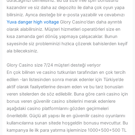
duracağınızı bilmelisiniz. Bu da size free spin bonusunu
kazandırır ve siz daha az depozito ile daha çok oyun yapa
bilirsiniz. Ayrıca desteğe bir e-posta yazabilir ve cevabınızı
Yuva danger high voltage
Glory Casino’dan daha ayrıntılı
olarak alabilirsiniz. Müşteri hizmetleri operatörleri size en
kısa zamanda geri dönüş yapmaya çalışacaklar. Bunun
sayesinde siz probleminizi hızlıca çözerek bahislerden keyif
ala bileceksiniz.
Glory Casino size 7/24 müşteri desteği veriyor
En çok bilinen ve casino tutkunları tarafından en çok tercih
edilen -ları listesinden sonra merak edenler için Türkiye’de
aktif olarak faaliyetlerine devam eden ve bu tarz bonusları
veren sitelerden de söz edilebilir. Buna göre canlı casino için
bonus veren güvenilir casino sitelerini merak edenlere
aşağıdaki casino platformlarını gözden geçirmeleri
önerilebilir. Güçlü alt yapısı ile en güvenilir casino oyunlarını
kullanıcılarına sunan sitede hoşgeldin bonusu mevcuttur. Bu
kampanya ile ilk para yatırma işleminize 1000+500+500 TL