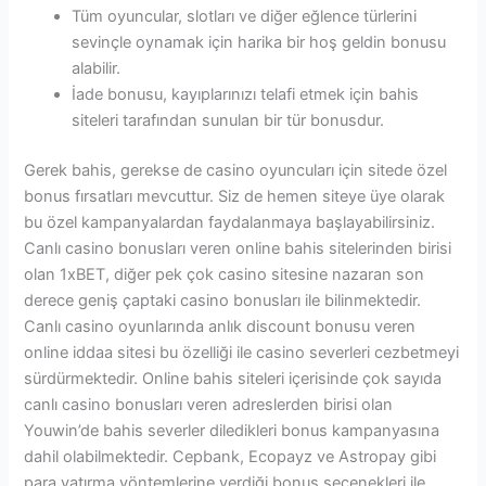
Tüm oyuncular, slotları ve diğer eğlence türlerini
sevinçle oynamak için harika bir hoş geldin bonusu
alabilir.
İade bonusu, kayıplarınızı telafi etmek için bahis
siteleri tarafından sunulan bir tür bonusdur.
Gerek bahis, gerekse de casino oyuncuları için sitede özel
bonus fırsatları mevcuttur. Siz de hemen siteye üye olarak
bu özel kampanyalardan faydalanmaya başlayabilirsiniz.
Canlı casino bonusları veren online bahis sitelerinden birisi
olan 1xBET, diğer pek çok casino sitesine nazaran son
derece geniş çaptaki casino bonusları ile bilinmektedir.
Canlı casino oyunlarında anlık discount bonusu veren
online iddaa sitesi bu özelliği ile casino severleri cezbetmeyi
sürdürmektedir. Online bahis siteleri içerisinde çok sayıda
canlı casino bonusları veren adreslerden birisi olan
Youwin’de bahis severler diledikleri bonus kampanyasına
dahil olabilmektedir. Cepbank, Ecopayz ve Astropay gibi
para yatırma yöntemlerine verdiği bonus seçenekleri ile