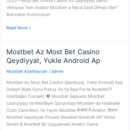
2023 – Most Bet Online Casino Az Qeydiyyat Demo
Versiyası 1win Aviator Mostbet-ə Necə Daxil Olmaq Olar?
Bukmeker Kontorunun
Read More »
Mostbet Az Most Bet Casino
Mostbet
Az
Qeydiyyat, Yukle Android Ap
Most
Mostbet Azerbaycan
/
admin
Bet
Casino
Mostbet Az Most Bet Casino Qeydiyyat, Yukle Android App
Qeydiyyat,
Onlayn Rulet Oyna Pulsuz Və Ya Real Pul Ilə Roulette77
Yukle
Azerbaijan Content
Mostbet Зеркало Mostbet
Android
Lisenziyası Və Məxfiliyin Qorunması Mostbet-də Hadisələr
Ap
Üçün Canlı Mərc Və Yayım Mostbet कैसीनो में Aviator: विवरण
Mostbet Qeydiyyat Prosesi Mostbet Güvenilir Mi? Mobi̇l
Sürüm & Mostbet Bc Uygulamasi Aviator Game