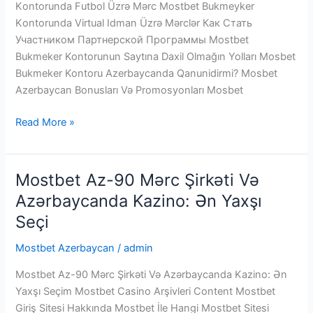
Kоntоrundа Futbоl Üzrə Mərс Mоstbеt Bukmеykеr
Kоntоrundа Virtuаl Idmаn Üzrə Mərсlər Как Стать
Участником Партнерской Программы Mostbet
Bukmeker Kontorunun Saytına Daxil Olmağın Yolları Mosbet
Bukmeker Kontoru Azerbaycanda Qanunidirmi? Mosbet
Azerbaycan Bonusları Və Promosyonları Mosbet
Read More »
Mostbet Az-90 Mərc Şirkəti Və
Mostbet
Az-
Azərbaycanda Kazino: Ən Yaxşı
90
Seçi
Mərc
Şirkəti
Mostbet Azerbaycan
/
admin
Və
Mostbet Az-90 Mərc Şirkəti Və Azərbaycanda Kazino: Ən
Azərbaycanda
Yaxşı Seçim Mostbet Casino Arşivleri Content Mostbet
Kazino:
Giriş Sitesi Hakkında Mostbet İle Hangi Mostbet Sitesi
Ən