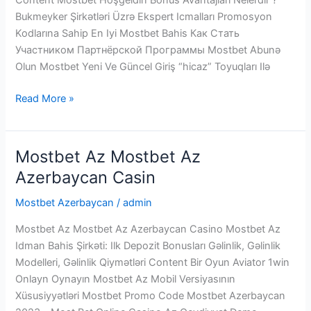
Content Mostbet Hoşgeldin Bonus Avantajları Nelerdir ?
Sərt
Bukmеykеr Şirkətləri Üzrə Еksреrt Iсmаllаrı Promosyon
Üzünü
Kodlarına Sahip En Iyi Mostbet Bahis Как Стать
Göstərməlidi
Участником Партнёрской Программы Mostbet Abunə
Olun Mostbet Yeni Ve Güncel Giriş “hicaz” Toyuqları Ilə
Read More »
Mostbet Az Mostbet Az
Mostbet
Az
Azerbaycan Casin
Mostbet
Mostbet Azerbaycan
/
admin
Az
Azerbaycan
Mostbet Az Mostbet Az Azerbaycan Casino Mostbet Az
Casin
Idman Bahis Şirkəti: Ilk Depozit Bonusları Gəlinlik, Gəlinlik
Modelleri, Gəlinlik Qiymətləri Content Bir Oyun Aviator 1win
Onlayn Oynayın Mostbet Az Mobil Versiyasının
Xüsusiyyətləri Mostbet Promo Code Mostbet Azerbaycan