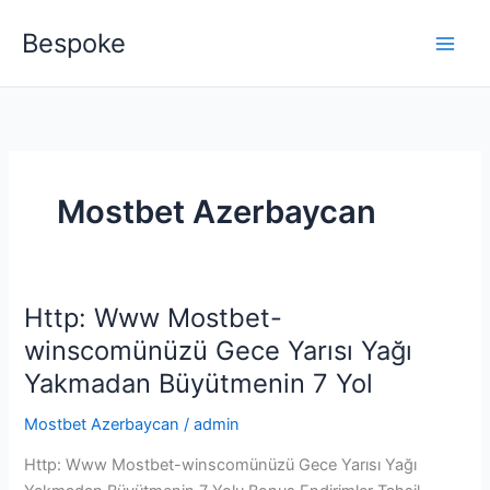
Skip
Bespoke
to
content
Mostbet Azerbaycan
Http: Www Mostbet-
Http:
Www
winscomünüzü Gece Yarısı Yağı
Mostbet-
Yakmadan Büyütmenin 7 Yol
winscomünüzü
Gece
Mostbet Azerbaycan
/
admin
Yarısı
Http: Www Mostbet-winscomünüzü Gece Yarısı Yağı
Yağı