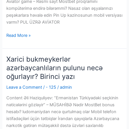
Aviator game – Rəsmi sayt Mostbet proqramını
kompüterimə endirə bilərəmmi? Nasaz olan əşyalarınızı
peşəkarlara həvalə edin Pin Up kazinosunun mobil versiyası
varmı? PUL ÜZRƏ AVİATOR
Read More »
Xarici bukmeykerlər
Xarici
bukmeykerlər
azərbaycanlıların pulunu necə
azərbaycanlıların
oğurlayır? Birinci yazı
pulunu
necə
Leave a Comment
/
- 125
/
admin
oğurlayır?
Content Əli Həziquliyev: “Ermənistan Türkiyədəki seçkinin
Birinci
nəticələrini gözləyir” – MÜSAHİBƏ Nədir MostBet bonus
yazı
hesabı? ludomaniydan necə qurtulmaq olar Mobil telefon
istifadəçiləri üçün tətbiqlər İrandan qayıqlarla Azərbaycana
narkotik gətirən mütəşəkkil dəstə üzvləri saxlanılıb