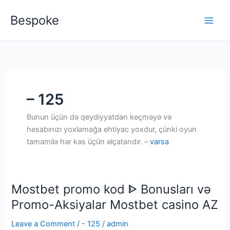
Skip
Bespoke
to
content
– 125
Bunun üçün də qeydiyyatdan keçməyə və
hesabınızı yoxlamağa ehtiyac yoxdur, çünki oyun
tamamilə hər kəs üçün əlçatandır. –
varsa
Mostbet promo kod ᐈ Bonusları və
Mostbet
promo
Promo-Aksiyalar Mostbet casino AZ
kod
Leave a Comment
/
- 125
/
admin
ᐈ