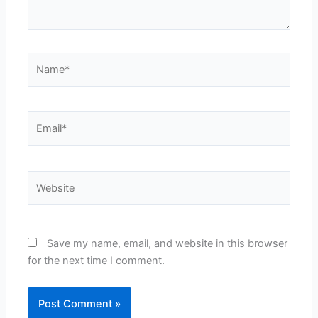
Name*
Email*
Website
Save my name, email, and website in this browser
for the next time I comment.