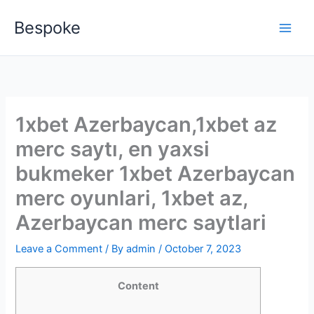
Skip
Bespoke
to
content
1xbet Azerbaycan,1xbet az
merc saytı, en yaxsi
bukmeker 1xbet Azerbaycan
merc oyunlari, 1xbet az,
Azerbaycan merc saytlari
Leave a Comment
/ By
admin
/
October 7, 2023
Content