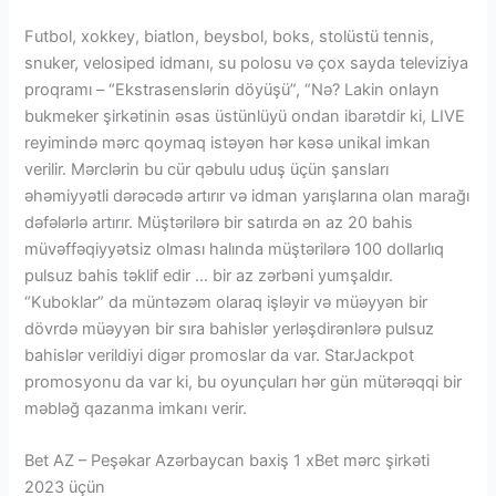
Futbol, xokkey, biatlon, beysbol, boks, stolüstü tennis,
snuker, velosiped idmanı, su polosu və çox sayda televiziya
proqramı – “Ekstrasenslərin döyüşü”, “Nə? Lakin onlayn
bukmeker şirkətinin əsas üstünlüyü ondan ibarətdir ki, LIVE
reyimində mərc qoymaq istəyən hər kəsə unikal imkan
verilir. Mərclərin bu cür qəbulu uduş üçün şansları
əhəmiyyətli dərəcədə artırır və idman yarışlarına olan marağı
dəfələrlə artırır. Müştərilərə bir satırda ən az 20 bahis
müvəffəqiyyətsiz olması halında müştərilərə 100 dollarlıq
pulsuz bahis təklif edir … bir az zərbəni yumşaldır.
“Kuboklar” da müntəzəm olaraq işləyir və müəyyən bir
dövrdə müəyyən bir sıra bahislər yerləşdirənlərə pulsuz
bahislər verildiyi digər promoslar da var. StarJackpot
promosyonu da var ki, bu oyunçuları hər gün mütərəqqi bir
məbləğ qazanma imkanı verir.
Bet AZ – Peşəkar Azərbaycan baxiş 1 xBet mərc şirkəti
2023 üçün