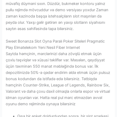
müvafiq düyməni sıxın. Düzdür, bukmeker kontoru yalnız
pullu rejimdə mövcuddur və demo versiyası yoxdur Zaman
zaman kazinoda başqa istehsalçıların slot maşınları da
peyda olur. Yaxşı gəlir gətirən ən yaxşı slotların siyahısını
saytın əsas səhifəsində tapa bilərsiniz.
Sweet Bonanza Slot Oyna Paralı Poker Siteleri Pragmatic
Play Elmatelekom Yeni Nesil Fiber Internet
Saytda həmçinin, mərclərinizi daha zövqlü etmək üçün
çoxlu təşviqlər və xüsusi təkliflər var. Məsələn, qeydiyyat
üçün təxminən 550 manat məbləğində bonus var. İlk
depozitinizdə 50%-ə qədər endirim əldə etmək üçün pulsuz
bonus kodundan da istifadə edə bilərsiniz. Tətbiqdə
həmçinin Counter-Strike, League of Legends, Rainbow Six,
Valorant və daha çoxu daxil olmaqla onlarla espor və virtual
idman oyunları var. Hətta real pul mərc etməzdən əvvəl
oyunu demo rejimində oynaya bilərsiniz
Qısa bir anket doldurduqdan sonra, bir slot azarkeşi