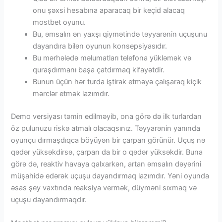
onu şəxsi hesabına aparacaq bir keçid alacaq
mostbet oyunu.
Bu, əmsalın ən yaxşı qiymətində təyyarənin uçuşunu
dayandıra bilən oyunun konsepsiyasıdır.
Bu mərhələdə məlumatları telefona yükləmək və
quraşdırmanı başa çatdırmaq kifayətdir.
Bunun üçün hər turda iştirak etməyə çalışaraq kiçik
mərclər etmək lazımdır.
Demo versiyası təmin edilməyib, ona görə də ilk turlardan
öz pulunuzu riskə atmalı olacaqsınız. Təyyarənin yanında
oyunçu dırmaşdıqca böyüyən bir çarpan görünür. Uçuş nə
qədər yüksəkdirsə, çarpan da bir o qədər yüksəkdir. Buna
görə də, reaktiv havaya qalxarkən, artan əmsalın dəyərini
müşahidə edərək uçuşu dayandırmaq lazımdır. Yəni oyunda
əsas şey vaxtında reaksiya vermək, düyməni sıxmaq və
uçuşu dayandırmaqdır.