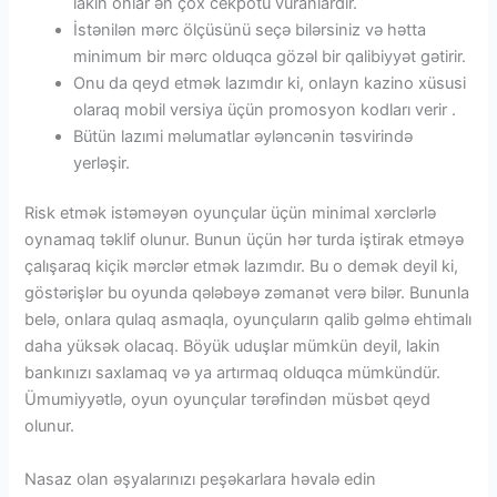
lakin onlar ən çox cekpotu vuranlardır.
İstənilən mərc ölçüsünü seçə bilərsiniz və hətta
minimum bir mərc olduqca gözəl bir qalibiyyət gətirir.
Onu da qeyd etmək lazımdır ki, onlayn kazino xüsusi
olaraq mobil versiya üçün promosyon kodları verir .
Bütün lazımi məlumatlar əyləncənin təsvirində
yerləşir.
Risk etmək istəməyən oyunçular üçün minimal xərclərlə
oynamaq təklif olunur. Bunun üçün hər turda iştirak etməyə
çalışaraq kiçik mərclər etmək lazımdır. Bu o demək deyil ki,
göstərişlər bu oyunda qələbəyə zəmanət verə bilər. Bununla
belə, onlara qulaq asmaqla, oyunçuların qalib gəlmə ehtimalı
daha yüksək olacaq. Böyük uduşlar mümkün deyil, lakin
bankınızı saxlamaq və ya artırmaq olduqca mümkündür.
Ümumiyyətlə, oyun oyunçular tərəfindən müsbət qeyd
olunur.
Nasaz olan əşyalarınızı peşəkarlara həvalə edin