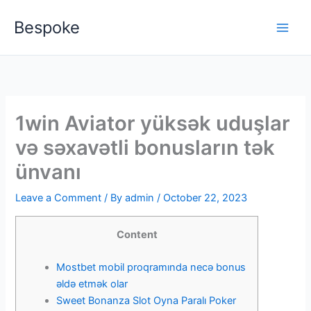
Skip
Bespoke
to
content
1win Aviator yüksək uduşlar
və səxavətli bonusların tək
ünvanı
Leave a Comment
/ By
admin
/
October 22, 2023
Content
Mostbet mobil proqramında necə bonus
əldə etmək olar
Sweet Bonanza Slot Oyna Paralı Poker