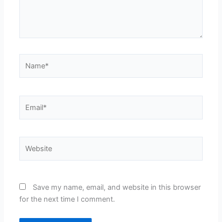
Name*
Email*
Website
Save my name, email, and website in this browser
for the next time I comment.