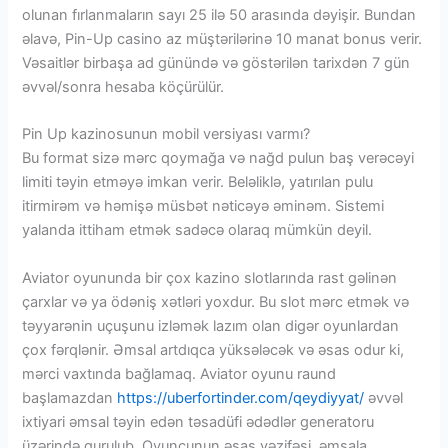
olunan fırlanmaların sayı 25 ilə 50 arasında dəyişir. Bundan
əlavə, Pin-Up casino az müştərilərinə 10 manat bonus verir.
Vəsaitlər birbaşa ad günündə və göstərilən tarixdən 7 gün
əvvəl/sonra hesaba köçürülür.
Pin Up kazinosunun mobil versiyası varmı?
Bu format sizə mərc qoymağa və nağd pulun baş verəcəyi
limiti təyin etməyə imkan verir. Beləliklə, yatırılan pulu
itirmirəm və həmişə müsbət nəticəyə əminəm. Sistemi
yalanda ittiham etmək sadəcə olaraq mümkün deyil.
Aviator oyununda bir çox kazino slotlarında rast gəlinən
çarxlar və ya ödəniş xətləri yoxdur. Bu slot mərc etmək və
təyyarənin uçuşunu izləmək lazım olan digər oyunlardan
çox fərqlənir. Əmsal artdıqca yüksələcək və əsas odur ki,
mərci vaxtında bağlamaq. Aviator oyunu raund
başlamazdan
https://uberfortinder.com/qeydiyyat/
əvvəl
ixtiyari əmsal təyin edən təsadüfi ədədlər generatoru
üzərində qurulub. Oyunçunun əsas vəzifəsi, əmsala