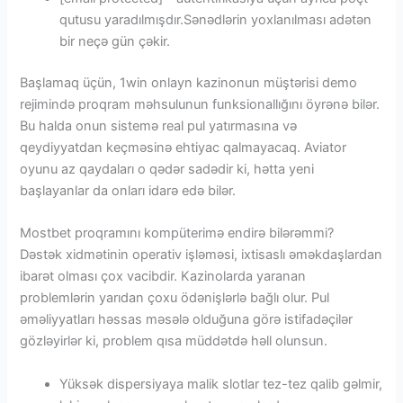
qutusu yaradılmışdır.Sənədlərin yoxlanılması adətən
bir neçə gün çəkir.
Başlamaq üçün, 1win onlayn kazinonun müştərisi demo
rejimində proqram məhsulunun funksionallığını öyrənə bilər.
Bu halda onun sistemə real pul yatırmasına və
qeydiyyatdan keçməsinə ehtiyac qalmayacaq. Aviator
oyunu az qaydaları o qədər sadədir ki, hətta yeni
başlayanlar da onları idarə edə bilər.
Mostbet proqramını kompüterimə endirə bilərəmmi?
Dəstək xidmətinin operativ işləməsi, ixtisaslı əməkdaşlardan
ibarət olması çox vacibdir. Kazinolarda yaranan
problemlərin yarıdan çoxu ödənişlərlə bağlı olur. Pul
əməliyyatları həssas məsələ olduğuna görə istifadəçilər
gözləyirlər ki, problem qısa müddətdə həll olunsun.
Yüksək dispersiyaya malik slotlar tez-tez qalib gəlmir,