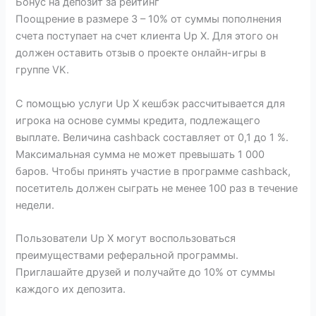
Бонус на депозит за рейтинг
Поощрение в размере 3 – 10% от суммы пополнения
счета поступает на счет клиента Up X. Для этого он
должен оставить отзыв о проекте онлайн-игры в
группе VK.
С помощью услуги Up X кешбэк рассчитывается для
игрока на основе суммы кредита, подлежащего
выплате. Величина cashback составляет от 0,1 до 1 %.
Максимальная сумма не может превышать 1 000
баров. Чтобы принять участие в программе cashback,
посетитель должен сыграть не менее 100 раз в течение
недели.
Пользователи Up X могут воспользоваться
преимуществами реферальной программы.
Приглашайте друзей и получайте до 10% от суммы
каждого их депозита.