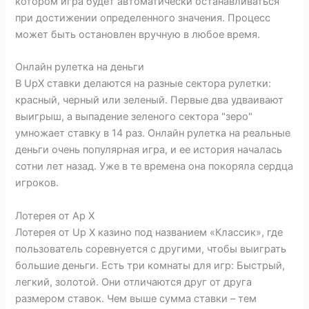
котором игра будет автоматически останавливаться
при достижении определенного значения. Процесс
может быть остановлен вручную в любое время.
Онлайн рулетка на деньги
В UpX ставки делаются на разные сектора рулетки:
красный, черный или зеленый. Первые два удваивают
выигрыш, а выпадение зеленого сектора "зеро"
умножает ставку в 14 раз. Онлайн рулетка на реальные
деньги очень популярная игра, и ее история началась
сотни лет назад. Уже в те времена она покоряла сердца
игроков.
Лотерея от Ap X
Лотерея от Up X казино под названием «Классик», где
пользователь соревнуется с другими, чтобы выиграть
большие деньги. Есть три комнаты для игр: Быстрый,
легкий, золотой. Они отличаются друг от друга
размером ставок. Чем выше сумма ставки – тем