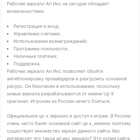
Рабочее зеркало Ап Икс на сегодня обладает
возможностями:
Регистрация и вход;
Управление счетами;
Использование вознаграждений;
Программа лояльности;
Наличные платежи;
Поддержка.
Рабочее зеркало Ап Икс позволяет обойти
антиблокировку провайдеров и разгрузить основной
ресурс. Он безопасен в использовании, поскольку
новые зеркала разрабатываются от имени Up X
оригинал. Игрокам из России нечего бояться.
Официальное up-x зеркало и доступ к играм. В России
очень часто банят основной сайт up.x, именно поэтому
существует множество зеркал данного сайта. Вас
интересует что такое ап икс зеркало? Это копия сайта