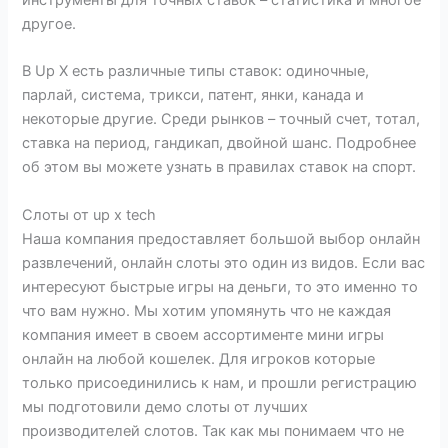
инструменты для точных ставок – статистика и многое
другое.
В Up Х есть различные типы ставок: одиночные,
парлай, система, трикси, патент, янки, канада и
некоторые другие. Среди рынков – точный счет, тотал,
ставка на период, гандикап, двойной шанс. Подробнее
об этом вы можете узнать в правилах ставок на спорт.
Слоты от up x tech
Наша компания предоставляет большой выбор онлайн
развлечений, онлайн слоты это один из видов. Если вас
интересуют быстрые игры на деньги, то это именно то
что вам нужно. Мы хотим упомянуть что не каждая
компания имеет в своем ассортименте мини игры
онлайн на любой кошелек. Для игроков которые
только присоединились к нам, и прошли регистрацию
мы подготовили демо слоты от лучших
производителей слотов. Так как мы понимаем что не