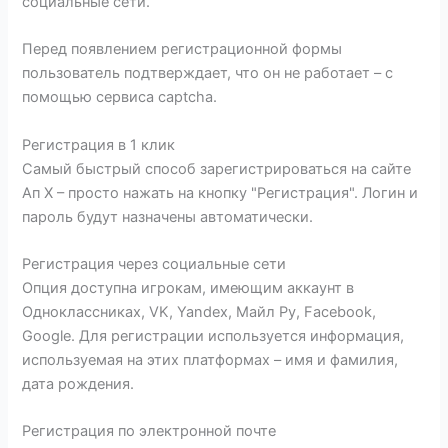
социальные сети.
Перед появлением регистрационной формы
пользователь подтверждает, что он не работает – с
помощью сервиса captcha.
Регистрация в 1 клик
Самый быстрый способ зарегистрироваться на сайте
Ап Х – просто нажать на кнопку "Регистрация". Логин и
пароль будут назначены автоматически.
Регистрация через социальные сети
Опция доступна игрокам, имеющим аккаунт в
Одноклассниках, VK, Yandex, Майл Ру, Facebook,
Google. Для регистрации используется информация,
используемая на этих платформах – имя и фамилия,
дата рождения.
Регистрация по электронной почте