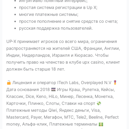
интуитивно понятный интерфейс;
простая система регистрации в Up X;
многие платежные системы;
простое пополнение и снятие средств со счета;
русская поддержка пользователей.
UP-X принимает игроков со всего мира, ограничения
распространяются на жителей США, Франции, Англии,
Индии, Нидерландов, Израиля и Кюрасао. Чтобы
получить право на членство в клубе upx casino, клиент
должен быть старше 18 лет.
Лицензия и оператор ITech Labs, Overplayed N.V
Дата основания 2018
Игры Краш, Рулетка, Кейсы,
Классик, Dice, Keno, HiLo, Минер, Лесенка, Монетка,
Карточки, Плинко, Слоты, Ставки на спорт
Платежные методы Qiwi, Яндекс деньги, Visa,
Mastercard, Payer, Мегафон, МТС, Tele2, Beeline, Perfect
money, Альфа-клик, Платежные терминалы