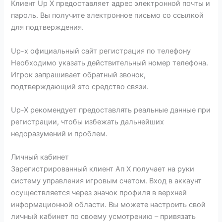
Клиент Up X предоставляет адрес электронной почты и
пароль. Вы получите электронное письмо со ссылкой
для подтверждения.
Up-x официальный сайт регистрация по телефону
Необходимо указать действительный номер телефона.
Игрок запрашивает обратный звонок,
подтверждающий это средство связи.
Up-X рекомендует предоставлять реальные данные при
регистрации, чтобы избежать дальнейших
недоразумений и проблем.
Личный кабинет
Зарегистрированный клиент Ап Х получает на руки
систему управления игровым счетом. Вход в аккаунт
осуществляется через значок профиля в верхней
информационной области. Вы можете настроить свой
личный кабинет по своему усмотрению – привязать