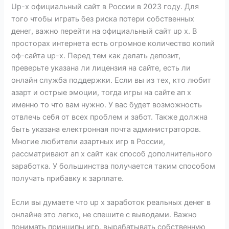
Up-x официальный сайт в России в 2023 году. Для
того чтобы играть без риска потери собственных
денег, важно перейти на официальный сайт up x. В
просторах интернета есть огромное количество копий
оф-сайта up-x. Перед тем как делать депозит,
преверьте указана ли лицензия на сайте, есть ли
онлайн служба поддержки. Если вы из тех, кто любит
азарт и острые эмоции, тогда игры на сайте ап х
именно то что вам нужно. У вас будет возможность
отвлечь себя от всех проблем и забот. Также должна
быть указана електронная почта администраторов.
Многие любители азартных игр в России,
рассматривают ап х сайт как способ дополнительного
заработка. У большинства получается таким способом
получать прибавку к зарплате.
Если вы думаете что up x заработок реальных денег в
онлайне это легко, не спешите с выводами. Важно
понимать принципы игр, вырабатывать собственную