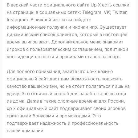
В верхней части официального сайта Up X есть ссылки
на страницы в социальных сетях: Telegram, VK, Twitter,
Instagram. В нижней части вы найдете
информационные ползунки и иконки игр. Существует
динамический список клиентов, которые в настоящее
время выигрывают. Дополнительное меню знакомит
игроков с пользовательским соглашением, политикой
конфиденциальности и правилами ставок на спорт.
Для полного понимания, знайте что up-x казино
официальный сайт даст вам возможность повысить
качество вашей жизни, но не стоит полагаться лишь на
удачу. Это отличный способ для заработка не выходя
из дома. Даже в такие сложные времена для России,
up x официальный сайт поддерживает своих игроков
приятными бонусами и промокодами. Это
подтверждает надежность и профессиональность
нашей компании.