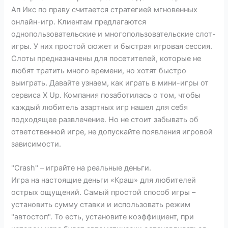
Ап Икс по праву считается стратегией мгновенных
онлайн-игр. Клиентам предлагаются
однопользовательские и многопользовательские слот-
игры. У них простой сюжет и быстрая игровая сессия.
Слоты предназначены для посетителей, которые не
любят тратить много времени, но хотят быстро
выиграть. Давайте узнаем, как играть в мини-игры от
сервиса X Up. Компания позаботилась о том, чтобы
каждый любитель азартных игр нашел для себя
подходящее развлечение. Но не стоит забывать об
ответственной игре, не допускайте появления игровой
зависимости.
"Crash" – играйте на реальные деньги.
Игра на настоящие деньги «Краш» для любителей
острых ощущений. Самый простой способ игры –
установить сумму ставки и использовать режим
"автостоп". То есть, установите коэффициент, при