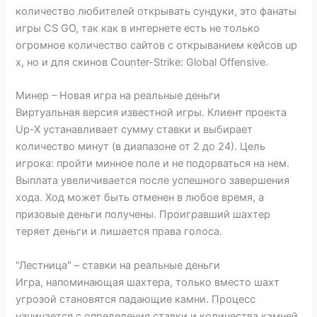
количество любителей открывать сундуки, это фанаты
игры CS GO, так как в интернете есть не только
огромное количество сайтов с открыванием кейсов up
x, но и для скинов Counter-Strike: Global Offensive.
Минер – Новая игра на реальные деньги
Виртуальная версия известной игры. Клиент проекта
Up-X устанавливает сумму ставки и выбирает
количество минут (в диапазоне от 2 до 24). Цель
игрока: пройти минное поле и не подорваться на нем.
Выплата увеличивается после успешного завершения
хода. Ход может быть отменен в любое время, а
призовые деньги получены. Проигравший шахтер
теряет деньги и лишается права голоса.
"Лестница" – ставки на реальные деньги
Игра, напоминающая шахтера, только вместо шахт
угрозой становятся падающие камни. Процесс
начинается с определения ставки и количества камней.