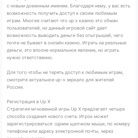
с новым доменным именем. Благодаря нему, у вас есть
возможность получить доступ к своим любимым
играм. Многие считают что up x казино это обман
пользователей, но данный игровой сайт дает
возможность выводить деньги без отыгрышей, чего
почти не бывает в онлайн казино. Играть на реальные
деньги, это вполне нормальное явление, но играть
нужно ответственно.
Для того чтобы не терять доступ к любимым играм,
смотрите актуальное up-x зеркало для жителей
России.
Регистрация в Up X
Стратегия мгновенной игры Up X предлагает четыре
способа создания нового счета. Игрок может
зарегистрироваться: одним щелчком мыши, по номеру
телефона или адресу электронной почты, через