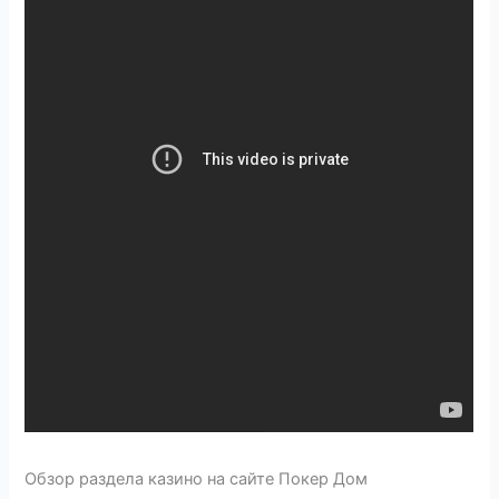
Обзор раздела казино на сайте Покер Дом