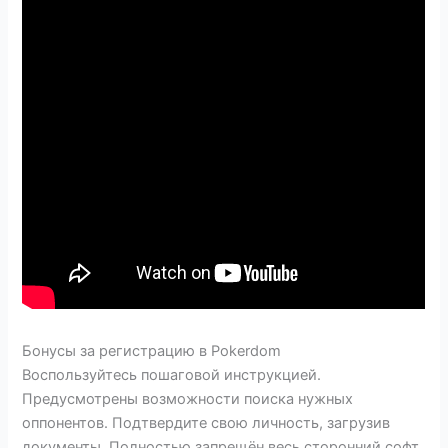
Бонусы за регистрацию в Pokerdom
Воспользуйтесь пошаговой инструкцией.
Предусмотрены возможности поиска нужных
оппонентов. Подтвердите свою личность, загрузив
документы. Полностью запрещён весь сторонний софт,