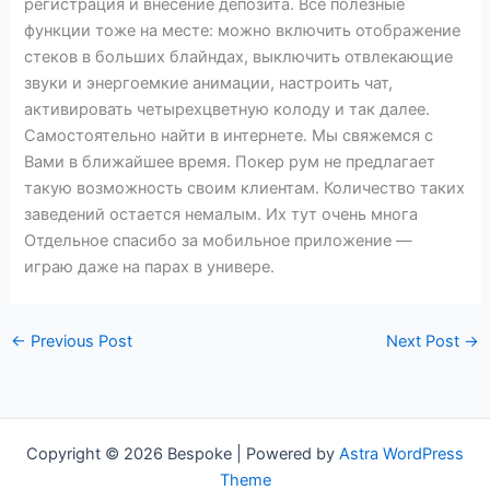
регистрация и внесение депозита. Все полезные
функции тоже на месте: можно включить отображение
стеков в больших блайндах, выключить отвлекающие
звуки и энергоемкие анимации, настроить чат,
активировать четырехцветную колоду и так далее.
Самостоятельно найти в интернете. Мы свяжемся с
Вами в ближайшее время. Покер рум не предлагает
такую возможность своим клиентам. Количество таких
заведений остается немалым. Их тут очень многа
Отдельное спасибо за мобильное приложение —
играю даже на парах в универе.
←
Previous Post
Next Post
→
Copyright © 2026 Bespoke | Powered by
Astra WordPress
Theme