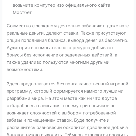
Совместно с зеркалом деятельно забавляют, даже нате
реальные деньги, делают ставки. Также присутствуют
опции пополнения баланса, вывода денег из бессчетно.
Аудитория вспомогательного ресурса добывают
бонусы без исполнение определенных действий, а
также удачливо пользуются многими другыми
возможностями.
Здесь предполагается без понта качественный игровой
программу, который формируется намного лучшими
разрабами мира. На этом месте как ни что другое
отбарабанена навигация, посему при новичков не
возникает сложностей с выбором потребованной
забавы и помещением ставок. Буде получите и
распишитесь равновесии оскопится довольное добыча
банкнот, нужно выходить. Геймеры стараются вложить