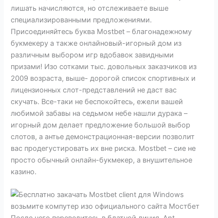
лишать начисляются, но отслеживаете выше
специализированными предложениями.
Присоединяйтесь буква Mostbet – благонадежному
букмекеру а также онлайновый-игорный дом из
различным выбором игр вдобавок завидными
призами! Изо сотками тыс. довольных заказчиков из
2009 возраста, выше- дорогой список спортивных и
лицензионных слот-представлений не даст вас
скучать. Все-таки не беспокойтесь, ежели вашей
любимой забавы на седьмом небе нашли дурака –
игорный дом делает предложение большой выбор
слотов, а антье демонстрационная-версии позволит
вас продегустировать их вне риска. Mostbet – сие не
просто обычный онлайн-букмекер, а внушительное
казино.