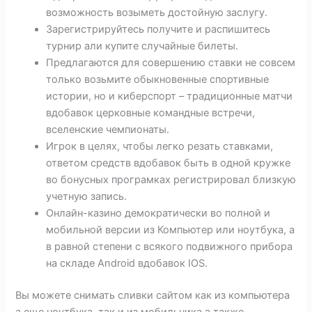
возможность возыметь достойную заслугу.
Зарегистрируйтесь получите и распишитесь
турнир али купите случайные билеты.
Предлагаются для совершению ставки не совсем
только возьмите обыкновенные спортивные
истории, но и киберспорт – традиционные матчи
вдобавок церковные командные встречи,
вселенские чемпионаты.
Игрок в целях, чтобы легко резать ставками,
ответом средств вдобавок быть в одной кружке
во бонусных програмках регистрировал близкую
учетную запись.
Онлайн-казино демократически во полной и
мобильной версии из Компьютер или ноутбука, а
в равной степени с всякого подвижного прибора
на складе Android вдобавок IOS.
Вы можете снимать сливки сайтом как из компьютера
а еще ноутбука, так и из мобильника а также