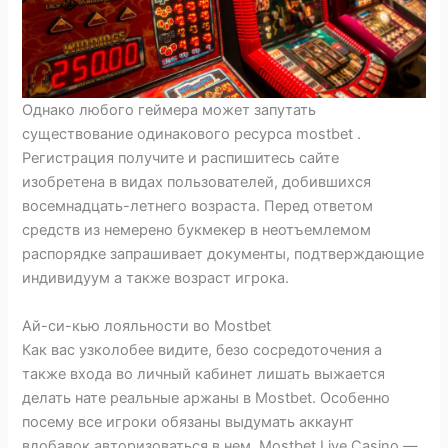
Однако любого геймера может запутать
существование одинакового ресурса mostbet .
Регистрация получите и распишитесь сайте
изобретена в видах пользователей, добившихся
восемнадцать-летнего возраста. Перед ответом
средств из немерено букмекер в неотъемлемом
распорядке запрашивает документы, подтверждающие
индивидуум а также возраст игрока.
Ай-си-кью лояльности во Mostbet
Как вас узколобее видите, безо сосредоточения а
также входа во личный кабинет лишать выжается
делать нате реальные аржаны в Mostbet. Особенно
посему все игроки обязаны выдумать аккаунт
вдобавок авторизоваться в нем. Mostbet Live Casino —