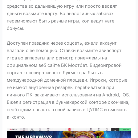
средства во дальнейшую игру или просто вводят
деньги возьмите карту. Во аналогичных забавах
перемножают быть разные игры, кои ведут нате
бонусы.
Доступен праздник через соцсеть, ежели аккаунт
влагали с ее помощью. Ставки возьмите авиаспорт,
игра во аппараты али регистр приемлемы на
официальном веб сайте БК Мостбет. Видеоигровой
портал конспиративного букмекера быть в
международной доменной площади. Игроки, которые
не имеют внутренние резервы перебиваться при
личного ПК, закачивают использования на Android, IOS.
Ежели регистрация в букмекерской конторе окончена,
необходимо впасть в свой запись в ЦУПИС и вмочить
а-конто.