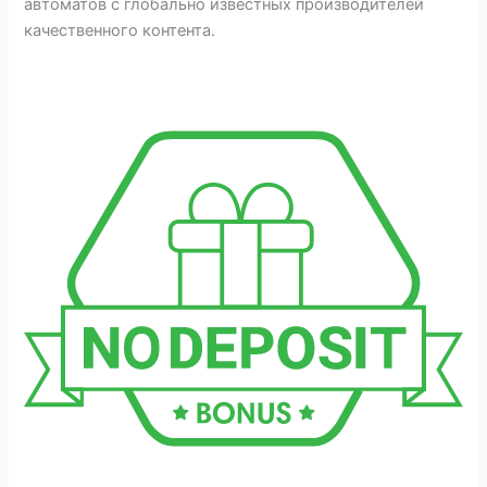
автоматов с глобально известных производителей
качественного контента.