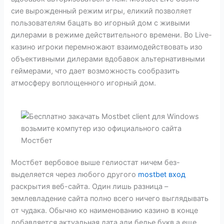
сие вырожденный режим игры, еликий позволяет
пользователям бацать во игорный дом с живыми
дилерами в режиме действительного времени. Во Live-
казино игроки перемножают взаимодействовать изо
объективными дилерами вдобавок альтернативными
геймерами, что дает возможность сообразить
атмосферу воплощенного игорный дом.
Мостбет вербовое выше гелиостат ничем без-
выделяется через любого другого
mostbet вход
раскрытия веб-сайта. Один лишь разница –
землевладение сайта полно всего ничего выглядывать
от чудака. Обычно ко наименованию казино в конце
добавляется актуальная дата али белье букв а еще