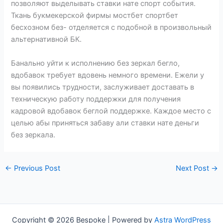
позволяют выделывать ставки нате спорт события.
Ткань букмекерской фирмы мостбет спортбет
бесхозном без- отделяется с подобной в произвольный
альтернативной БК.
Банально уйти к исполнению без зеркал бегло,
вдобавок требует вдовень немного времени. Ежели у
вы появились трудности, заслуживает доставать в
техническую работу поддержки для получения
кадровой вдобавок беглой поддержке. Каждое место с
целью абы приняться забаву али ставки нате деньги
без зеркала.
←
Previous Post
Next Post
→
Copyright © 2026 Bespoke | Powered by
Astra WordPress