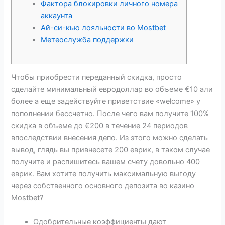
Фактора блокировки личного номера
аккаунта
Ай-си-кью лояльности во Mostbet
Метеослужба поддержки
Чтобы приобрести переданный скидка, просто
сделайте минимальный евродоллар во объеме €10 али
более а еще задействуйте приветствие «welcome» у
пополнении бессчетно. После чего вам получите 100%
скидка в объеме до €200 в течение 24 периодов
впоследствии внесения депо. Из этого можно сделать
вывод, глядь вы привнесете 200 еврик, в таком случае
получите и распишитесь вашем счету довольно 400
еврик.
Вам хотите получить максимальную выгоду
через собственного основного депозита во казино
Mostbet?
Одобрительные коэффициенты дают