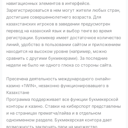
навигационных элементов в интерфейсе.
Зарегистрироваться в нем могут жители любых стран,
достигшие совершеннолетнего возраста. Для
казахстанских игроков в заведении предусмотрен
перевод на казахский язык и выбор тенге во время
регистрации. Букмекер имеет достаточное количество
линий, удобство в пользовании сайтом и приложением
находится на высоком уровне (например, можно
сравнить с другими букмекерами). За последние
недели не было ни одного глюка со стороны сайта.
Пресечена деятельность международного онлайн-
казино «1WIN», незаконно функционировавшего в
Казахстане
Программа поддерживает все функции букмекерской
конторы и казино. Ставки на киберспорт представлены
и на страницах прематча/лайва и в отдельном
одноименном разделе. Букмекерская контора дает
возможность заключать пари на множество