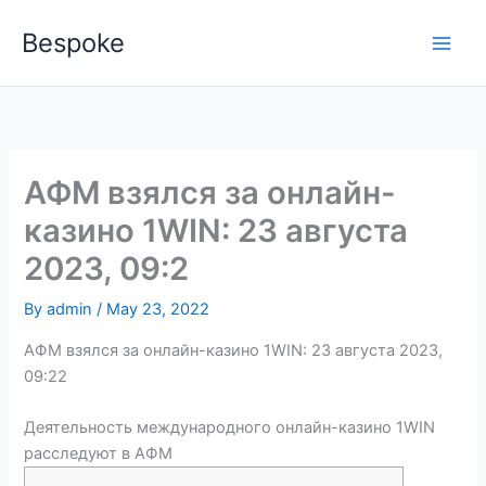
Skip
Bespoke
to
content
АФМ взялся за онлайн-
казино 1WIN: 23 августа
2023, 09:2
By
admin
/
May 23, 2022
АФМ взялся за онлайн-казино 1WIN: 23 августа 2023,
09:22
Деятельность международного онлайн-казино 1WIN
расследуют в АФМ