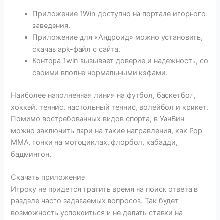
Приложение 1Win доступно на портале игорного
заведения.
Приложение для «Андроид» можно установить,
скачав apk-файл с сайта.
Контора 1win вызывает доверие и надежность, со
своими вполне нормальными кэфами.
Наиболее наполненная линия на футбол, баскетбол,
хоккей, теннис, настольный теннис, волейбол и крикет.
Помимо востребованных видов спорта, в УанВин
можно заключить пари на такие направления, как Pop
MMA, гонки на мотоциклах, флорбол, кабадди,
бадминтон.
Скачать приложение
Игроку не придется тратить время на поиск ответа в
разделе часто задаваемых вопросов. Так будет
возможность успокоиться и не делать ставки на