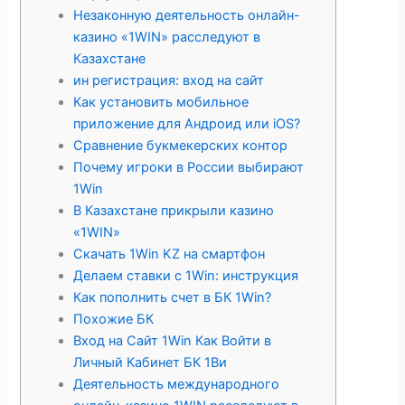
Незаконную деятельность онлайн-
казино «1WIN» расследуют в
Казахстане
ин регистрация: вход на сайт
Как установить мобильное
приложение для Андроид или iOS?
Сравнение букмекерских контор
Почему игроки в России выбирают
1Win
В Казахстане прикрыли казино
«1WIN»
Скачать 1Win KZ на смартфон
Делаем ставки с 1Win: инструкция
Как пополнить счет в БК 1Win?
Похожие БК
Вход на Сайт 1Win Как Войти в
Личный Кабинет БК 1Ви
Деятельность международного