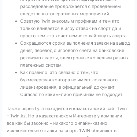
расследование продолжается с проведением
следственно-оперативных мероприятий.
Советую 1win знакомым профикам и тем кто
только вливается в игру ставок на спорт да и
просто тем кто хочет немного хайпануть азарта.
Сокращаются сроки выполнения заявки на вывод
денег, перевод с игрового счета на банковские
реквизиты карты, электронные кошельки разных
платежных систем.
Как правило, это связано с тем, что
букмекерская контора не имеет локального
лицензирования, а официальный документ
Curacao по каким-либо причинам не подходит.
Также через Гугл находится и казахстанский сайт 1win
– 1win.kz. Но в казахстанском Интернете у компании
все как бы законно – никакого онлайн-казино,
исключительно ставки на спорт. 1WIN обвиняют в