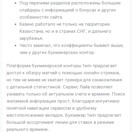
Под перечнем разделов расположены большие
слайдеры с информацией о бонусах и других
особенностях сайта.
Казино работало не только на территории
Казахстана, но и в странах СНГ, и дальнего
зарубежья.
Часто замечал, что коэффициенты бывают выше,
чем у других букмекерских контор.
Платформа букмекерской конторы 1win предлагает
доступ к обзору матчей с помощью онлайн-стримов,
но тем не менее не хватает трекера для ознакомления
с детальной статистикой. Сервис Лайв позволяет
узнавать только об актуальном счете и времени. Поиск
желаемой информации прост, благодаря интуитивно
понятной навигации сервисом и удобному
местоположению вкладок. Букмекер 1win предлагает
большой ассортимент линии для ставок в режиме
реального времени.