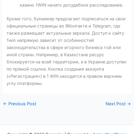
казино 1WIN начато досудебное расследование.
Кроме того, букмекер предлагает подписаться на свои
официальные страницы во ВКонтакте и Telegram, где
также размещает актуальные зеркала. Доступ к сайту
1win напрямую зависит от особенностей
законодательства в сфере игорного бизнеса той или
иной страны. Например, в Казахстане ресурс
блокируется на всей территории, а в Украине доступен
по прямой ссылке. Кнопка создания аккаунта
(«Регистрация») в 1 WIN находится в правом верхнем
углу платформы.
←
Previous Post
Next Post
→