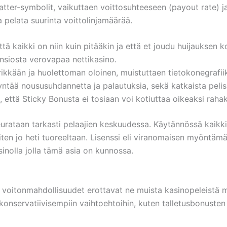
tter-symbolit, vaikuttaen voittosuhteeseen (payout rate) j
 pelata suurinta voittolinjamäärää.
ttä kaikki on niin kuin pitääkin ja että et joudu huijauksen k
ansiosta verovapaa nettikasino.
ikkään ja huolettoman oloinen, muistuttaen tietokonegrafi
ntää noususuhdannetta ja palautuksia, sekä katkaista pelisi
 että Sticky Bonusta ei tosiaan voi kotiuttaa oikeaksi rahaks
urataan tarkasti pelaajien keskuudessa. Käytännössä kaikki 
miten jo heti tuoreeltaan. Lisenssi eli viranomaisen myöntäm
inolla jolla tämä asia on kunnossa.
at voitonmahdollisuudet erottavat ne muista kasinopeleistä
onservatiivisempiin vaihtoehtoihin, kuten talletusbonusten j