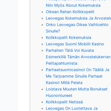
Niin Myös About Kokemuksia
Oikean Rahan Kolikkopelit
Leovegas Kokemuksia Ja Arvostel
Onko Leovegas Oikea Vaihtoehto
Sinulle?
Kolikkopelit Kokemuksia
Leovegas Suomi Mobiili Kasino
Parhaiten Tätä Voi Kuvata
Esimerkillä Tämän Arvostelukerran
Pelitapahtumista:
Parhaatsuomicasinot On Täällä Ja
Me Tarjoamme Sinulle Parhaat
Kasinot Millä Pelata
Loistava Muuten Mutta Bonukset
Huonontuneet
Kolikkopelit Netissä
Leovegas On Luotettava Ja