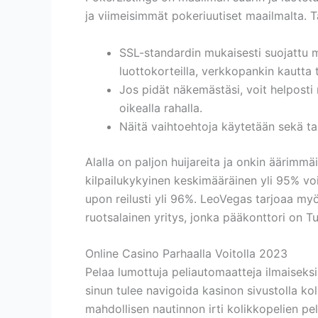
ja viimeisimmät pokeriuutiset maailmalta. Tä
SSL-standardin mukaisesti suojattu mak
luottokorteilla, verkkopankin kautta 
Jos pidät näkemästäsi, voit helposti 
oikealla rahalla.
Näitä vaihtoehtoja käytetään sekä tal
Alalla on paljon huijareita ja onkin äärimmäi
kilpailukykyinen keskimääräinen yli 95% voit
upon reilusti yli 96%. LeoVegas tarjoaa myö
ruotsalainen yritys, jonka pääkonttori on Tu
Online Casino Parhaalla Voitolla 2023
Pelaa lumottuja peliautomaatteja ilmaiseksi 
sinun tulee navigoida kasinon sivustolla ko
mahdollisen nautinnon irti kolikkopelien p