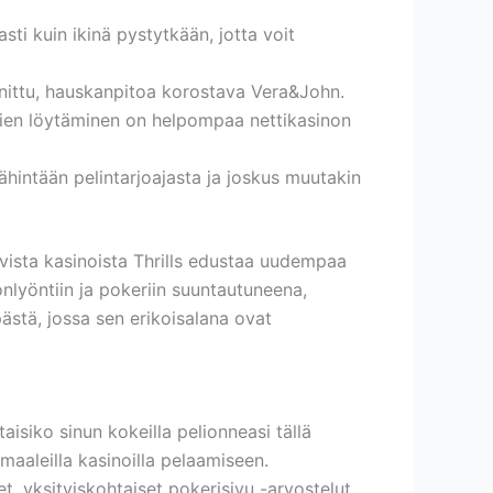
sti kuin ikinä pystytkään, jotta voit
nittu, hauskanpitoa korostava Vera&John.
pelien löytäminen on helpompaa nettikasinon
ähintään pelintarjoajasta ja joskus muutakin
vista kasinoista Thrills edustaa uudempaa
nlyöntiin ja pokeriin suuntautuneena,
ästä, jossa sen erikoisalana ovat
isiko sinun kokeilla pelionneasi tällä
rmaaleilla kasinoilla pelaamiseen.
t, yksityiskohtaiset pokerisivu -arvostelut,