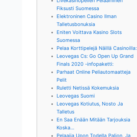
Livekasinopelien Pelaaminen
Fiksusti Suomessa
Elektroninen Casino Ilman
Talletusbonuksia
Eniten Voittava Kasino Slots
Suomessa
Pelaa Korttipelejä Näillä Casinoilla:
Leovegas Cs: Go Open Up Grand
Finals 2020 -infopaketti:
Parhaat Online Peliautomaatteja
Pelit
Ruletti Netissä Kokemuksia
Leovegas Suomi
Leovegas Kotiutus, Nosto Ja
Talletus
En Saa Enään Mitään Tarjouksia
Koska…
Pelaajia Upon Todella Paljon, Ja