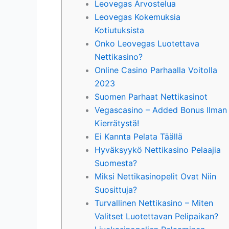
Leovegas Arvostelua
Leovegas Kokemuksia
Kotiutuksista
Onko Leovegas Luotettava
Nettikasino?
Online Casino Parhaalla Voitolla
2023
Suomen Parhaat Nettikasinot
Vegascasino – Added Bonus Ilman
Kierrätystä!
Ei Kannta Pelata Täällä
Hyväksyykö Nettikasino Pelaajia
Suomesta?
Miksi Nettikasinopelit Ovat Niin
Suosittuja?
Turvallinen Nettikasino – Miten
Valitset Luotettavan Pelipaikan?