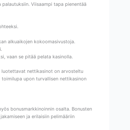
a palautuksiin. Viisaampi tapa pienentää
ohteeksi.
ikan alkuaikojen kokoomasivustoja.
.
i, vaan se pitää pelata kasinolla.
luotettavat nettikasinot on arvosteltu
ä toimilupa upon turvallisen nettikasinon
 myös bonusmarkkinoinnin osalta. Bonusten
akamiseen ja erilaisiin pelimääriin