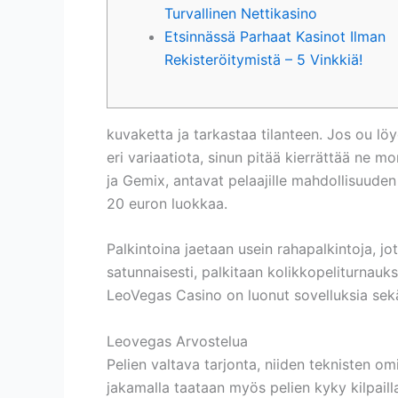
Turvallinen Nettikasino
Etsinnässä Parhaat Kasinot Ilman
Rekisteröitymistä – 5 Vinkkiä!
kuvaketta ja tarkastaa tilanteen. Jos ou lö
eri variaatiota, sinun pitää kierrättää ne m
ja Gemix, antavat pelaajille mahdollisuude
20 euron luokkaa.
Palkintoina jaetaan usein rahapalkintoja, 
satunnaisesti, palkitaan kolikkopeliturnauks
LeoVegas Casino on luonut sovelluksia sekä 
Leovegas Arvostelua
Pelien valtava tarjonta, niiden teknisten om
jakamalla taataan myös pelien kyky kilpaill